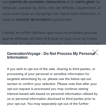
son
permis de conduire
, l’
assurance
et la
carte grise
du
véhicule. Jusque-là, donc, rien de difficile. Cependant, si
vous avez loué un camping-car, faites bien attention à
avoir le
contrat de location
à proximité.
Il serait en effet fâcheux que vous ne puissiez prouver
que le véhicule ait bien été loué et que vous ne l’avez
pas volé. Au-delà des documents, il est à savoir qu’il est
obligatoire d’avoir dans sa voiture une
trousse de
GenerationVoyage -
Do Not Process My Personal
premiers secours
. Pensez aux pansements, désinfectant,
Information
antidouleurs, etc.
If you wish to opt-out of the sale, sharing to third parties, or
processing of your personal or sensitive information for
Tout manquement à cette obligation peut être
targeted advertising by us, please use the below opt-out
sanctionné d’une amende.
section to confirm your selection. Please note that after your
opt-out request is processed you may continue seeing
Péages d’autoroute en Bavière : quel tarif
interest-based ads based on personal information utilized by
us or personal information disclosed to third parties prior to
pour votre catégorie de camping-car ?
your opt-out. You may separately opt-out of the further