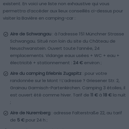
existent. En voici une liste non exhaustive qui vous
permettra d’accéder aux lieux conseillés ci-dessus pour
visiter la Bavière en camping-car :
Aire de Schwangau
: à l’adresse 151 Münchner Strasse
Schwangau. Situé non loin du site du Château de
Neuschwanstein. Ouvert toute l’année, 24
emplacements. Vidange eaux usées + WC + eau +
électricité + stationnement :
24 €
environ ;
Aire du camping Erlebnis Zugspitz
: pour votre
randonnée sur le Mont ! L’adresse ? Griesener Str. 2,
Grainau Garmisch-Partenkirchen. Camping 3 étoiles, il
est ouvert été comme hiver. Tarif de
11 €
à
18 €
la nuit
;
Aire de Nuremberg
: adresse Falterstraße 22, au tarif
de
5 €
pour 24 h ;