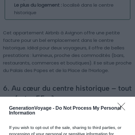
Le plus du logement :
localisé dans le centre
historique
Cet appartement Airbnb à Avignon offre une petite
facture pour un bel emplacement dans le centre
historique. Idéal pour deux voyageurs, il offre de belles
prestations : lumineux, proche des commodités (bars,
restaurants, commerces et boutiques). Il se situe proche
du Palais des Papes et de la Place de l’Horloge.
6. Au cœur du centre historique – tout
confort – 55m²
GenerationVoyage -
Do Not Process My Personal
Information
Voir ce logement
If you wish to opt-out of the sale, sharing to third parties, or
processing of your personal or sensitive information for