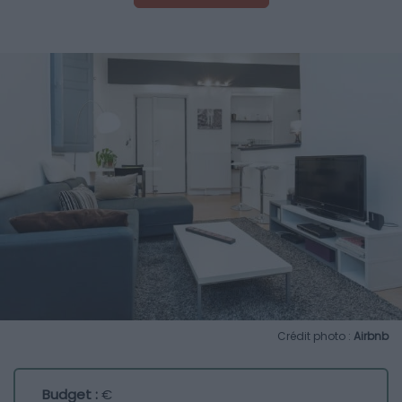
Crédit photo :
Airbnb
Budget :
€