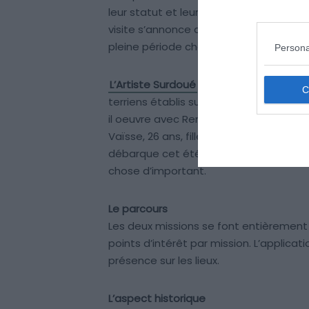
leur statut et leurs revenus. Lapeyroni
visite s’annonce agitée. Vous incarnez M
pleine période charnière pour sa carrière
Persona
L’Artiste Surdoué
vous plonge dans l’été 
terriens établis sur le
domaine de Méri
il oeuvre avec Renoir et Monet à repous
Vaïsse, 26 ans, fille d’un riche banqui
débarque cet été-là, elle est l’une des
chose d’important.
Le parcours
Les deux missions se font entièrement d
points d’intérêt par mission. L’applicat
présence sur les lieux.
L’aspect historique