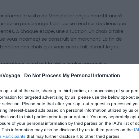
nsforme la visite de Montpellier en jeu narratif ancré
incarnez un personnage fictif qui se rend sur des lieux que
ntés. À chaque étape, une situation, un choix à faire :
ue vous incarnez) se construit en marchant. La fin de
onction des choix que vous aurez fait durant le jeu.
 narratives, exod est la visite la plus immersive.
c des dialogues, de l’audio et une validation des lieux
onVoyage -
Do Not Process My Personal Information
to opt-out of the sale, sharing to third parties, or processing of your per
formation for targeted advertising by us, please use the below opt-out s
 centre historique.
r selection. Please note that after your opt-out request is processed y
eing interest-based ads based on personal information utilized by us or
disclosed to third parties prior to your opt-out. You may separately opt-
llier en juillet 1743. La nouvelle vient de se répandre
losure of your personal information by third parties on the IAB’s list of
montpelliérain et chirurgien du roi, a promulgué à Paris
. This information may also be disclosed by us to third parties on the
IA
rbiers. Les chirurgiens-barbiers craignent de perdre
Participants
that may further disclose it to other third parties.