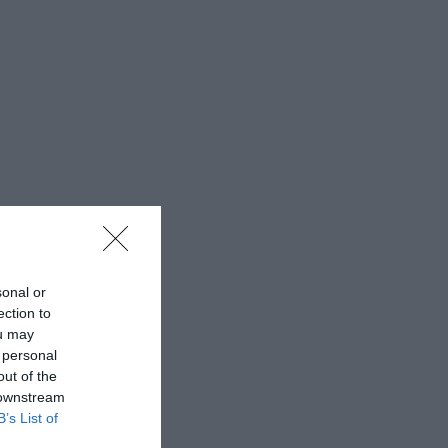
sonal or
ection to
ou may
 personal
out of the
 downstream
B’s List of