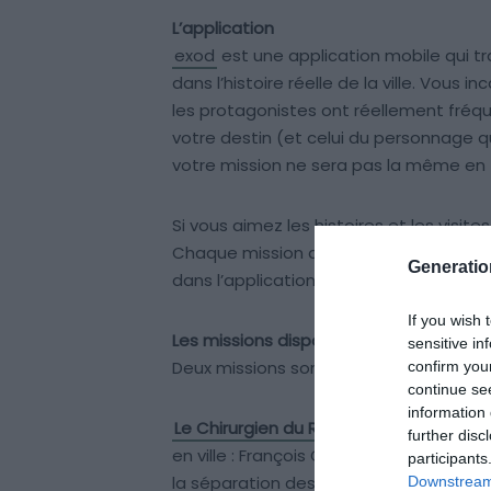
L’application
exod
est une application mobile qui tra
dans l’histoire réelle de la ville. Vous 
les protagonistes ont réellement fréque
votre destin (et celui du personnage q
votre mission ne sera pas la même en f
Si vous aimez les histoires et les visites
Chaque mission dure entre 1h et 2h, ave
Generati
dans l’application.
If you wish 
Les missions disponibles à Montpellier
sensitive in
Deux missions sont accessibles dans le
confirm you
continue se
information 
Le Chirurgien du Roi
se déroule à Montpe
further disc
en ville : François Gigot de Lapeyronie, 
participants
la séparation des chirurgiens et des ba
Downstream 