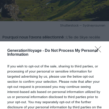
Shutterstock — Sydneyraunien
Pourquoi nous l’avons sélectionné :
L’île de Skye recèle
des paysages spectaculaires, dont le célèbre Old Man of
Storr.
GenerationVoyage -
Do Not Process My Personal
Information
Pour en savoir plus :
Impossible d’évoquer les plus belles
If you wish to opt-out of the sale, sharing to third parties, or
îles du Royaume-Uni sans mentionner Skye. Plus grande
processing of your personal or sensitive information for
des Hébrides intérieures, elle est reliée au continent par
targeted advertising by us, please use the below opt-out
un pont. Portree est un bon point de départ pour
section to confirm your selection. Please note that after your
explorer la péninsule de Trotternish. De Fairy Glen au
opt-out request is processed you may continue seeing
interest-based ads based on personal information utilized by
Cuillin Ridge, les randonnées sont splendides. Le clou du
us or personal information disclosed to third parties prior to
spectacle ? Le Old Man of Storr. Ça grimpe, mais la vue
your opt-out. You may separately opt-out of the further
au sommet vaut l’effort !
disclosure of your personal information by third parties on the