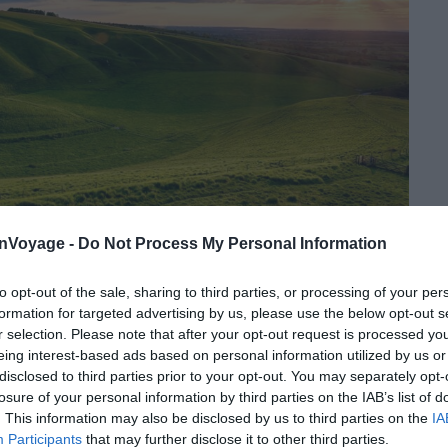
onVoyage -
Do Not Process My Personal Information
to opt-out of the sale, sharing to third parties, or processing of your per
Shutterstock – Helen Hotson
formation for targeted advertising by us, please use the below opt-out s
r selection. Please note that after your opt-out request is processed y
idgeway est l’un des plus anciens chemins du pays. Il
eing interest-based ads based on personal information utilized by us or
stérieux.
disclosed to third parties prior to your opt-out. You may separately opt-
losure of your personal information by third parties on the IAB’s list of
. This information may also be disclosed by us to third parties on the
IA
m, le Ridgeway relie Overton Hill, près d’Avebury dans
Participants
that may further disclose it to other third parties.