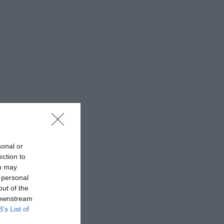
sonal or
ection to
ou may
 personal
out of the
 downstream
B’s List of