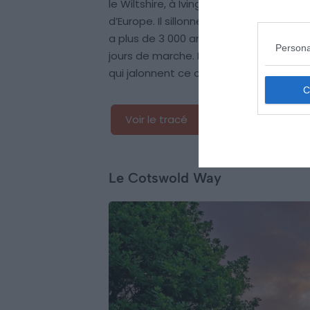
le Wiltshire, à Ivinghoe Beacon, dans le
d’Europe. Il sillonne des vestiges remar
a plus de 3 000 ans. Le parcours, bien b
Persona
jours de marche. Profitez-en pour explo
qui jalonnent ce circuit mythique.
Voir le tracé
Le Cotswold Way