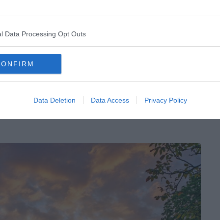
 Buckinghamshire. C’est l’une des plus vieilles routes
quables, comme le cheval blanc d’Uffington, sculpté il y
alisé, se fait à pied ou à vélo. Comptez entre 6 et 7
l Data Processing Opt Outs
rer les panoramas ruraux et les forts de l’âge du fer
CONFIRM
Data Deletion
Data Access
Privacy Policy