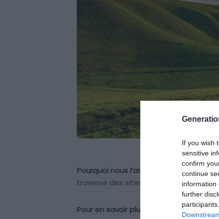
Generati
If you wish 
sensitive in
confirm you
Pourquoi nous l’avons sélectionné :
Le R
continue se
traverse des sites préhistoriques et my
information 
further disc
participants
Pour en savoir plus :
Long d’environ 139 k
Downstream 