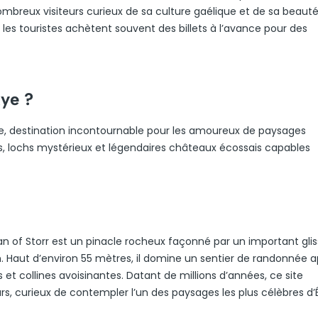
 nombreux visiteurs curieux de sa culture gaélique et de sa beaut
e, les touristes achètent souvent des billets à l’avance pour des
kye ?
kye, destination incontournable pour les amoureux de paysages
s, lochs mystérieux et légendaires châteaux écossais capables
Man of Storr est un pinacle rocheux façonné par un important gl
ish. Haut d’environ 55 mètres, il domine un sentier de randonnée 
et collines avoisinantes. Datant de millions d’années, ce site
 curieux de contempler l’un des paysages les plus célèbres d’