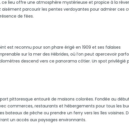
», ce lieu offre une atmosphère mystérieuse et propice à la rêver
ez aisément parcourir les pentes verdoyantes pour admirer ces cu
présence de fées.
 Point est reconnu pour son phare érigé en 1909 et ses falaises
prenable sur la mer des Hébrides, où l’on peut apercevoir parfo
 kilomètres descend vers ce panorama côtier. Un spot privilégié 
e un port pittoresque entouré de maisons colorées. Fondée au débu
 avec commerces, restaurants et hébergements pour tous les bu
les bateaux de pêche ou prendre un ferry vers les îles voisines. 
frant un accès aux paysages environnants.