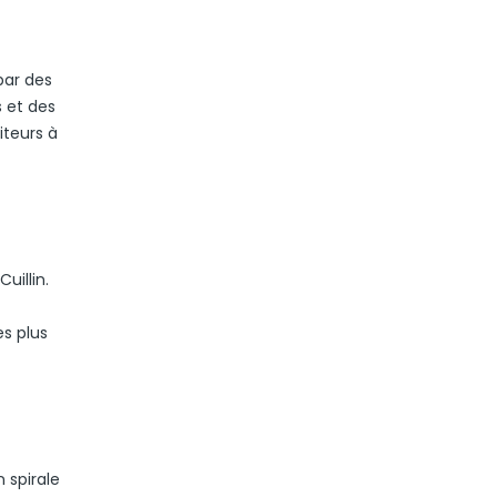
par des
s et des
iteurs à
uillin.
es plus
 spirale