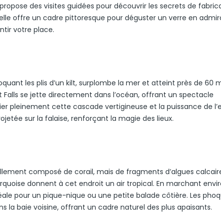
 propose des visites guidées pour découvrir les secrets de fabric
, elle offre un cadre pittoresque pour déguster un verre en admir
tir votre place.
oquant les plis d’un kilt, surplombe la mer et atteint près de 60 
Falls se jette directement dans l’océan, offrant un spectacle
er pleinement cette cascade vertigineuse et la puissance de l’e
jetée sur la falaise, renforçant la magie des lieux.
éellement composé de corail, mais de fragments d’algues calcair
rquoise donnent à cet endroit un air tropical. En marchant envir
idéale pour un pique-nique ou une petite balade côtière. Les pho
la baie voisine, offrant un cadre naturel des plus apaisants.