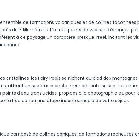
 un ensemble de formations volcaniques et de collines façonnées 
 près de 7 kilomètres offre des points de vue sur d’étranges pic
èrent à ce paysage un caractère presque irréel, incitant les vis
randonnée.
 cristallines, les Fairy Pools se nichent au pied des montagnes C
ères, offrent un spectacle enchanteur en toute saison. Le sentier
points d’eau translucides, propices à la photographie et, pour l
e fait de ce lieu une étape incontournable de votre séjour.
 unique composé de collines coniques, de formations rocheuses en