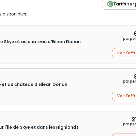
Tarifs sur
s disponibles.
par pe
e de Skye et au château d'Eilean Donan
Voir l'off
par pe
kye et du château d'Eilean Donan
Voir l'off
2
par pe
r l'île de Skye et dans les Highlands