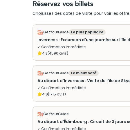
Réservez vos billets
Choisissez des dates de visite pour voir les offre
GetYourGuide
Le plus populaire
Inverness : Excursion d'une journée sur l'îl
✓ Confirmation immédiate
4.8
(
4590
avis)
GetYourGuide
Le mieux noté
Au départ d'Inverness : Visite de l'île de S
✓ Confirmation immédiate
4.9
(
1715
avis)
GetYourGuide
Au départ d'Édimbourg : Circuit de 3 jours su
✓ Confirmation immédiate