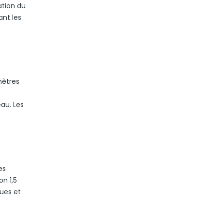
ation du
ant les
mètres
au. Les
es
on 1,5
ques et