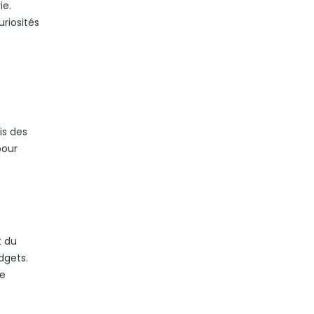
ie.
riosités
is des
pour
t du
dgets.
De