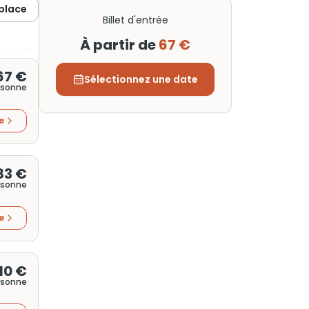
 place
Billet d'entrée
À partir de
67 €
67 €
Sélectionnez une date
rsonne
re
83 €
rsonne
re
10 €
rsonne