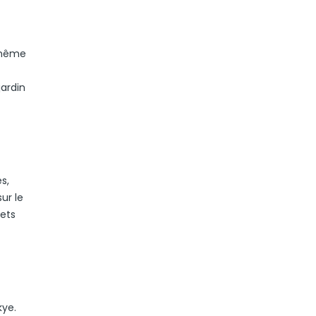
a même
jardin
s,
ur le
jets
kye.