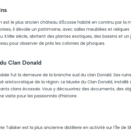
ins
an est le plus ancien château d’Écosse habité en continu par l
prises, il dévoile un patrimoine, avec salles meublées et reliques
 XVIIIe siècle, abritent des plantes exotiques, des bassins et un 
teau pour observer de près les colonies de phoques.
 du Clan Donald
adale fut la demeure de la branche sud du clan Donald. Ses ruine
 aristocratique de la région. Le Musée du Clan Donald, installé s
issants clans écossais. Vous y découvrirez des documents, des ob
e visite pour les passionnés d’histoire.
ie Talisker est la plus ancienne distillerie en activité sur l’Île de S