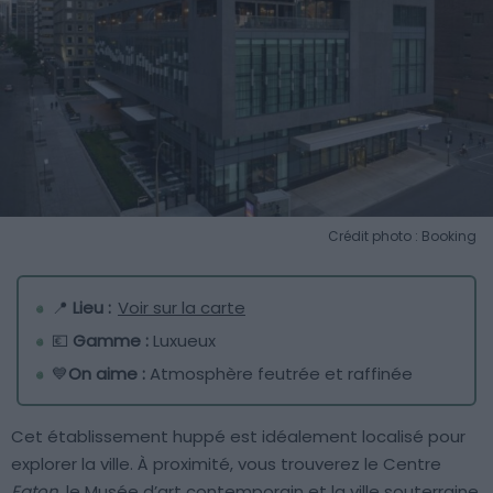
Crédit photo : Booking
📍
Lieu :
Voir sur la carte
💶
Gamme :
Luxueux
💙
On aime :
Atmosphère feutrée et raffinée
Cet établissement huppé est idéalement localisé pour
explorer la ville. À proximité, vous trouverez le Centre
Eaton
, le Musée d’art contemporain et la ville souterraine.