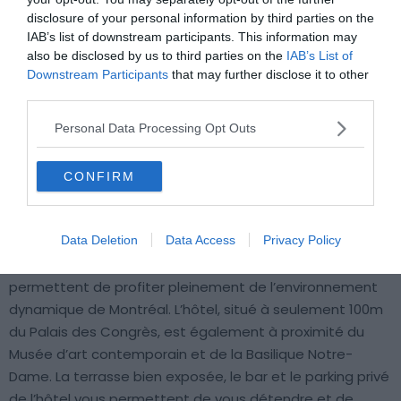
disclosure of your personal information by third parties on the
IAB’s list of downstream participants. This information may
also be disclosed by us to third parties on the
IAB’s List of
Downstream Participants
that may further disclose it to other
Crédit photo : Booking
third parties.
Personal Data Processing Opt Outs
📍
Lieu :
Voir sur la carte
💶
Gamme :
Luxueux
CONFIRM
💙
On aime :
Une atmosphère moderne quasi
futuriste
Data Deletion
Data Access
Privacy Policy
Les immenses baies vitrées avec vue sur la ville
vous
permettent de profiter pleinement de l’environnement
dynamique de Montréal. L’hôtel, situé à seulement 100m
du Palais des Congrès, est également à proximité du
Musée d’art contemporain et de la Basilique Notre-
Dame. La terrasse bien exposée, le bar et le parking privé
de l’hôtel vous permettent de vous détendre et de