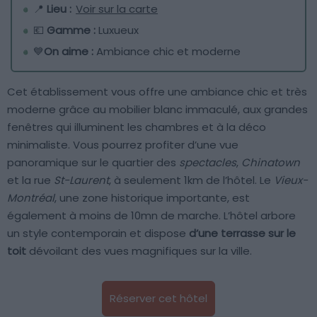
📍
Lieu :
Voir sur la carte
💶
Gamme :
Luxueux
💙
On aime :
Ambiance chic et moderne
Cet établissement vous offre une ambiance chic et très
moderne grâce au mobilier blanc immaculé, aux grandes
fenêtres qui illuminent les chambres et à la déco
minimaliste. Vous pourrez profiter d’une vue
panoramique sur le quartier des
spectacles
,
Chinatown
et la rue
St-Laurent
, à seulement 1km de l’hôtel. Le
Vieux-
Montréal
, une zone historique importante, est
également à moins de 10mn de marche. L’hôtel arbore
un style contemporain et dispose
d’une terrasse sur le
toit
dévoilant des vues magnifiques sur la ville.
Réserver cet hôtel