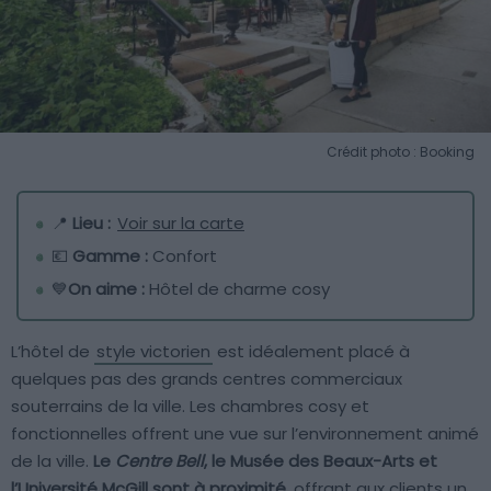
Crédit photo : Booking
📍
Lieu :
Voir sur la carte
💶
Gamme :
Confort
💙
On aime :
Hôtel de charme cosy
L’hôtel de
style victorien
est idéalement placé à
quelques pas des grands centres commerciaux
souterrains de la ville. Les chambres cosy et
fonctionnelles offrent une vue sur l’environnement animé
de la ville.
Le
Centre Bell
, le Musée des Beaux-Arts et
l’Université McGill sont à proximité
, offrant aux clients un