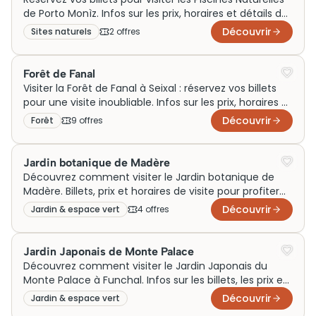
de Porto Monìz. Infos sur les prix, horaires et détails de
la visite. Préparez votre excursion !
Découvrir
Sites naturels
2
offre
s
Forêt de Fanal
Visiter la Forêt de Fanal à Seixal : réservez vos billets
pour une visite inoubliable. Infos sur les prix, horaires et
plus. Plongez dans la nature!
Découvrir
Forêt
9
offre
s
Jardin botanique de Madère
Découvrez comment visiter le Jardin botanique de
Madère. Billets, prix et horaires de visite pour profiter
pleinement de cette merveille naturelle.
Découvrir
Jardin & espace vert
4
offre
s
Jardin Japonais de Monte Palace
Découvrez comment visiter le Jardin Japonais du
Monte Palace à Funchal. Infos sur les billets, les prix et
les horaires pour une visite inoubliable !
Découvrir
Jardin & espace vert