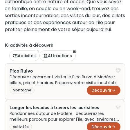
authentique entre nature et océan. Que vous soyez
en famille, en couple ou en week-end, trouvez des
sorties incontournables, des visites du jour, des billets
pratiques et des expériences autour de l’île pour
profiter pleinement de votre séjour aujourd’hui.
16
activité
s
à découvrir
1
15
Activités
Attractions
Pico Ruivo
Découvrez comment visiter le Pico Ruivo à Madère :
billets, prix et horaires. Préparez votre visite inoubliable
dès maintenant !
Découvrir
Montagne
Longer les levadas à travers les laurisilves
Randonnées autour de Madère : découvrez les
meilleurs parcours pour explorer l'île, avec itinéraires,
niveaux et conseils pratiques.
Découvrir
Activités