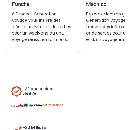
Funchal
Machico
À Funchal, Generation
Explorez Machico grâ
Voyage vous inspire des
Generation Voyage e
idées d’activités et de sorties
trouvez des idées d’ac
pour un week‑end ou un
et de sorties pour un
voyage réussi, en famille ou
end, un voyage en c
en couple. Découvrez
en famille. Entre plag
aujourd’hui les meilleures
randonnées et visites
visites, expériences et billets
de la baie, découvre
à réserver dans la capitale
faire aujourd’hui et o
de Madère, ainsi que tout ce
réserver vos billets p
qu’il y a à voir autour pour
profiter pleinement 
enrichir votre séjour.
destination incontou
+30 partenaires
de Madère.
vérifiés
...
+20 Millions