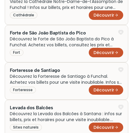
Visitez la Cathédrale Notre-Dame-de-l'Assomption de
Funchal ! Infos sur billets, prix et horaires pour une
visite inoubliable.
Découvrir
Cathédrale
Forte de São João Baptista do Pico
Découvrez le Forte de São João Baptista do Pico à
Funchal. Achetez vos billets, consultez les prix et
préparez votre visite dès maintenant!
Découvrir
Fort
Forteresse de Santiago
Découvrez la Forteresse de Santiago à Funchal.
Achetez vos billets pour une visite inoubliable. Infos sur
prix et horaires. Visiter devient simple !
Découvrir
Forteresse
Levada dos Balcões
Découvrez la Levada dos Balcões à Santana : infos sur
billets, prix et horaires pour une visite inoubliable.
Réservez maintenant pour visiter ce joyau!
Découvrir
Sites naturels