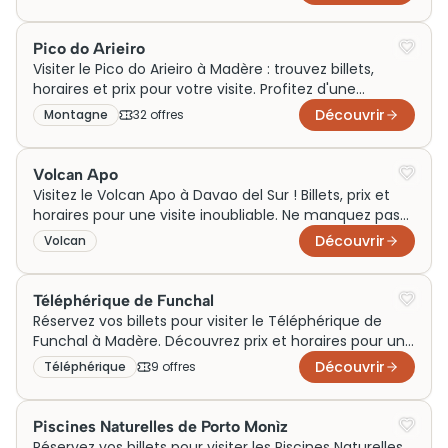
Pico do Arieiro
Visiter le Pico do Arieiro à Madère : trouvez billets,
horaires et prix pour votre visite. Profitez d'une
expérience inoubliable dès maintenant !
Découvrir
Montagne
32
offre
s
Volcan Apo
Visitez le Volcan Apo à Davao del Sur ! Billets, prix et
horaires pour une visite inoubliable. Ne manquez pas
cette aventure unique !
Découvrir
Volcan
Téléphérique de Funchal
Réservez vos billets pour visiter le Téléphérique de
Funchal à Madère. Découvrez prix et horaires pour une
visite inoubliable!
Découvrir
Téléphérique
9
offre
s
Piscines Naturelles de Porto Monìz
Réservez vos billets pour visiter les Piscines Naturelles