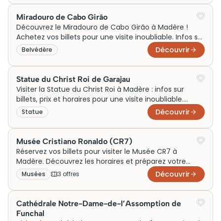
Miradouro de Cabo Girão
Découvrez le Miradouro de Cabo Girão à Madère !
Achetez vos billets pour une visite inoubliable. Infos sur
prix et horaires inclus.
Découvrir
Belvédère
Statue du Christ Roi de Garajau
Visiter la Statue du Christ Roi à Madère : infos sur
billets, prix et horaires pour une visite inoubliable.
Réservez dès maintenant !
Découvrir
Statue
Musée Cristiano Ronaldo (CR7)
Réservez vos billets pour visiter le Musée CR7 à
Madère. Découvrez les horaires et préparez votre
visite inoubliable dès aujourd'hui !
Découvrir
Musées
3
offre
s
Cathédrale Notre-Dame-de-l’Assomption de
Funchal