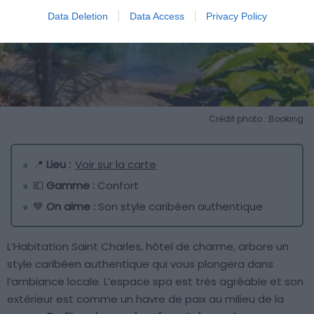
Data Deletion
Data Access
Privacy Policy
Crédit photo : Booking
📍
Lieu :
Voir sur la carte
💶
Gamme :
Confort
💙
On aime :
Son style caribéen authentique
L’Habitation Saint Charles, hôtel de charme, arbore un
style caribéen authentique qui vous plongera dans
l’ambiance locale. L’espace spa est très agréable et son
extérieur est comme un havre de paix au milieu de la