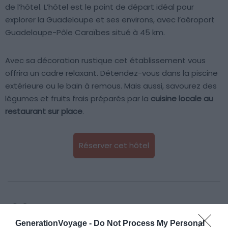
de l’hôtel. L’hôtel est le point de départ idéal pour
explorer la Guadeloupe et ses environs, avec l’aéroport
Guadeloupe-Pôle Caraïbes situé à 45 km.
Avec sa décoration rustique cet établissement vous
offrira un cadre relaxant. Détendez-vous dans la piscine
extérieure ou le bain à remous. Mais aussi, savourez des
légumes et fruits frais préparés par la
cuisine locale au
restaurant sur place
.
Réserver cet hôtel
À lire aussi sur le guide Guadeloupe :
GenerationVoyage -
Do Not Process My Personal