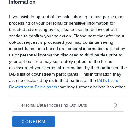
Information
Visiter la Guadeloupe : 10 incontournables à faire et
voir
If you wish to opt-out of the sale, sharing to third parties, or
Les 5 meilleures excursions pour découvrir la
processing of your personal or sensitive information for
Guadeloupe
targeted advertising by us, please use the below opt-out
section to confirm your selection. Please note that after your
Les 12 meilleurs Airbnb de luxe en Guadeloupe
opt-out request is processed you may continue seeing
Les 5 meilleures locations de villa en Guadeloupe
interest-based ads based on personal information utilized by
us or personal information disclosed to third parties prior to
your opt-out. You may separately opt-out of the further
disclosure of your personal information by third parties on the
Bien-être, nature et authenticité à
IAB’s list of downstream participants. This information may
l’Habitation Saint Charles.
also be disclosed by us to third parties on the
IAB’s List of
Downstream Participants
that may further disclose it to other
third parties.
Personal Data Processing Opt Outs
CONFIRM