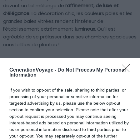
devant un tel mélange de
raffinement, de luxe et
d’élégance
. La décoration chic, les couleurs pâles et les
grandes baies vitrées rendent l’intérieur de
l’établissement extrêmement
lumineux
. Qu’il est
agréable de se prélasser dans ses chambres spacieuses
constellées de plantes !
À peine sortis sur la terrasse, on remarque
immédiatement la
vue imprenable
sur le mont Pain de
GenerationVoyage -
Do Not Process My Personal
Information
Sucre et le Corcovado qui veillent sur la ville. Cet hôtel de
luxe à Rio de Janeiro abrite également un
bar sur le toit
If you wish to opt-out of the sale, sharing to third parties, or
et une
piscine extérieure
. C’est le moment de se
processing of your personal or sensitive information for
détendre avec sa moitié autour d’un cocktail typique ou
targeted advertising by us, please use the below opt-out
entre deux ploufs.
section to confirm your selection. Please note that after your
opt-out request is processed you may continue seeing
interest-based ads based on personal information utilized by
Profiter d’un hôtel haut de gamme
us or personal information disclosed to third parties prior to
your opt-out. You may separately opt-out of the further