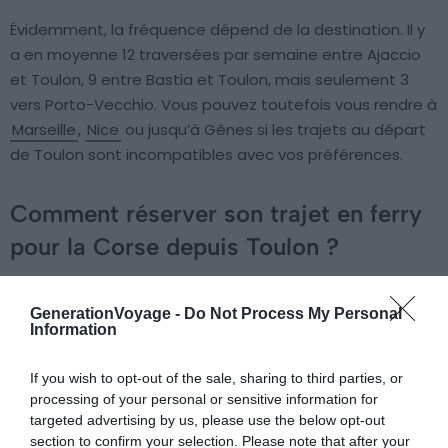
Évidemment, la fréquence dépend de la destination. Il y
a en moyenne 12 traversées par semaine entre Ajaccio
et Toulon, 9 entre Bastia et Toulon, mais seulement 3
vers Porto-Vecchio. Vous pouvez toutefois vous rendre à
Marseille
,
Nice
ou jusqu’à Gênes si les trajets au départ
de Toulon sont incompatibles avec vos préférences.
Comment réserver son trajet en ferry
pour la Corse depuis Toulon ?
GenerationVoyage -
Do Not Process My Personal
Information
If you wish to opt-out of the sale, sharing to third parties, or
processing of your personal or sensitive information for
targeted advertising by us, please use the below opt-out
section to confirm your selection. Please note that after your