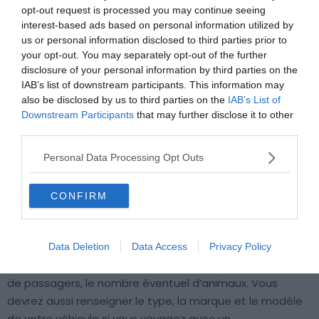
opt-out request is processed you may continue seeing
interest-based ads based on personal information utilized by
us or personal information disclosed to third parties prior to
your opt-out. You may separately opt-out of the further
disclosure of your personal information by third parties on the
IAB’s list of downstream participants. This information may
also be disclosed by us to third parties on the
IAB’s List of
Crédit Photo : De David Herraez Calzada / Shutterstock.com
Downstream Participants
that may further disclose it to other
third parties.
Comme lors d’un trajet en avion ou avec d’autres
transports, il est recommandé de réserver votre billet
Personal Data Processing Opt Outs
plusieurs semaines à l’avance
si vous en avez la
possibilité. Pour réserver un billet, c’est très simple :
CONFIRM
renseignez sur le site de Direct Ferries vos dates de
vacances pour la liaison aller et retour depuis Toulon vers
la destination souhaitée en Corse. Il vous sera
Data Deletion
Data Access
Privacy Policy
également demandé les horaires souhaités, le nombre
de passagers, le nombre éventuel d’animaux. Vous
devrez aussi renseigner le type, la marque et le modèle
de votre véhicule si vous voyagez avec un.