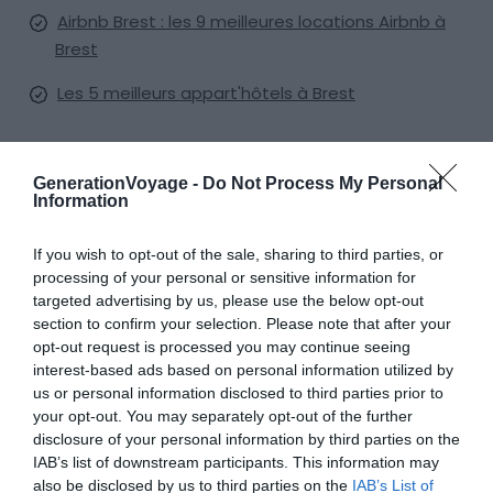
Airbnb Brest : les 9 meilleures locations Airbnb à
Brest
Les 5 meilleurs appart'hôtels à Brest
Faut-il un permis pour naviguer à
GenerationVoyage -
Do Not Process My Personal
Information
Brest ?
If you wish to opt-out of the sale, sharing to third parties, or
En France,
vous devez être titulaire du permis bateau
processing of your personal or sensitive information for
pour naviguer sur un bateau à moteur. Si vous n’en
targeted advertising by us, please use the below opt-out
section to confirm your selection. Please note that after your
êtes pas détenteur, il est tout à fait possible de louer
opt-out request is processed you may continue seeing
un bateau à Brest avec une option skipper. Le coût
interest-based ads based on personal information utilized by
n’est pas très élevé pour une embarcation standard.
us or personal information disclosed to third parties prior to
your opt-out. You may separately opt-out of the further
disclosure of your personal information by third parties on the
Le permis bateau n’est en revanche pas exigé pour les
IAB’s list of downstream participants. This information may
péniches d’une puissance inférieure à 6 chevaux. En ce
also be disclosed by us to third parties on the
IAB’s List of