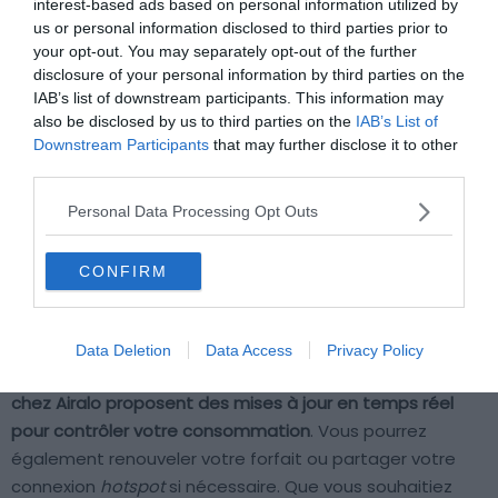
interest-based ads based on personal information utilized by
us or personal information disclosed to third parties prior to
Shutterstock – kitzcorner
your opt-out. You may separately opt-out of the further
disclosure of your personal information by third parties on the
Les frais d’itinérance de données peuvent rapidement
IAB’s list of downstream participants. This information may
peser sur votre budget à l’étranger. Avec les forfaits
also be disclosed by us to third parties on the
IAB’s List of
Downstream Participants
that may further disclose it to other
eSIM Indonésie d’Airalo, vous garderez une parfaite
third parties.
maîtrise de vos dépenses. Mais éviterez aussi la
dépendance aux réseaux Wi-Fi parfois de mauvaise
Personal Data Processing Opt Outs
qualité ou non sécurisés. Vous pourrez ainsi suivre votre
budget internet et éviter les mauvaises surprises liées
CONFIRM
aux frais d’itinérance.
Une fois votre eSIM configurée, vous accèderez
Data Deletion
Data Access
Privacy Policy
instantanément au réseau cellulaire local.
Les forfaits
chez Airalo proposent des mises à jour en temps réel
pour contrôler votre consommation
. Vous pourrez
également renouveler votre forfait ou partager votre
connexion
hotspot
si nécessaire. Que vous souhaitiez