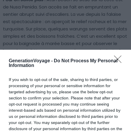
de Nusa Penida. Son accès se fait en empruntant un
sentier abrupt suivi d’escaliers. La vue depuis la falaise
est spectaculaire : on aperçoit le relief rocheux et la mer
turquoise. Sur place, quelques warungs servent des plats
simples et des boissons fraîches. C’est un excellent spot
pour la baignade à marée basse et pour observer le
lever du soleil. Ne manquez pas de vous rendre juste à
côté, à Diamond Beach, un autre lieu incontournable à
GenerationVoyage -
Do Not Process My Personal
voir à Nusa Penida.
Information
If you wish to opt-out of the sale, sharing to third parties, or
processing of your personal or sensitive information for
Infos pratiques sur Atuh Beach
targeted advertising by us, please use the below opt-out
📍
Adresse
: Atuh Beach, Pejukutan, Nusa Penida,
section to confirm your selection. Please note that after your
Klungkung Regency, Bali 80771, Indonesia (Voir
opt-out request is processed you may continue seeing
sur
Google Maps
)
interest-based ads based on personal information utilized by
us or personal information disclosed to third parties prior to
🕐
Horaires d’ouverture
: Ouvert tous les jours,
your opt-out. You may separately opt-out of the further
24h/24
disclosure of your personal information by third parties on the