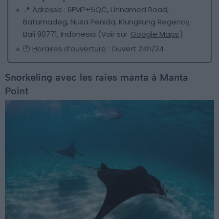
📍
Adresse
: 6FMP+5QC, Unnamed Road,
Batumadeg, Nusa Penida, Klungkung Regency,
Bali 80771, Indonesia (Voir sur
Google Maps
)
🕐
Horaires d’ouverture
: Ouvert 24h/24
Snorkeling avec les raies manta à Manta
Point