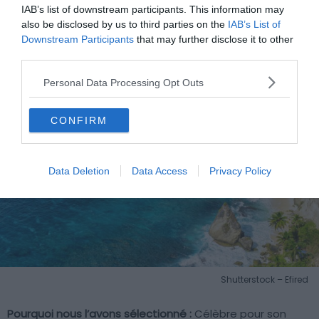
IAB’s list of downstream participants. This information may
6. Diamond Beach
also be disclosed by us to third parties on the
IAB’s List of
Downstream Participants
that may further disclose it to other
third parties.
Personal Data Processing Opt Outs
CONFIRM
Data Deletion
Data Access
Privacy Policy
Shutterstock – Efired
Pourquoi nous l’avons sélectionné :
Célèbre pour son