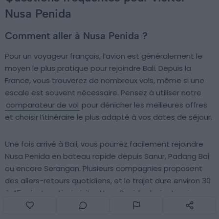
Nusa Penida
Comment aller à Nusa Penida ?
Pour un voyageur français, l’avion est généralement le
moyen le plus pratique pour rejoindre Bali. Depuis la
France, vous trouverez de nombreux vols, même si une
escale est souvent nécessaire. Pensez à utiliser notre
comparateur de vol
pour dénicher les meilleures offres
et choisir l’itinéraire le plus adapté à vos dates de séjour.
Une fois arrivé à Bali, vous pourrez facilement rejoindre
Nusa Penida en bateau rapide depuis Sanur, Padang Bai
ou encore Serangan. Plusieurs compagnies proposent
des allers-retours quotidiens, et le trajet dure environ 30
à 45 minutes. Ainsi, visiter Nusa Penida devient un jeu
d’enfant : il ne vous reste plus qu’à embarquer et à
profiter du paysage jusqu’à ce petit paradis indonésien !