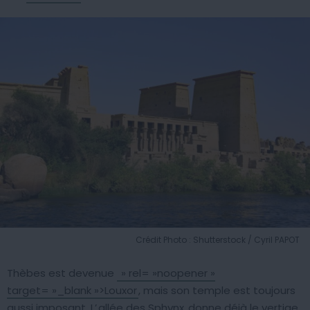
Crédit Photo : Shutterstock / Cyril PAPOT
Thèbes est devenue
» rel= »noopener »
target= »_blank »>Louxor
, mais son temple est toujours
aussi imposant. L’
allée des Sphynx
donne déjà le vertige,