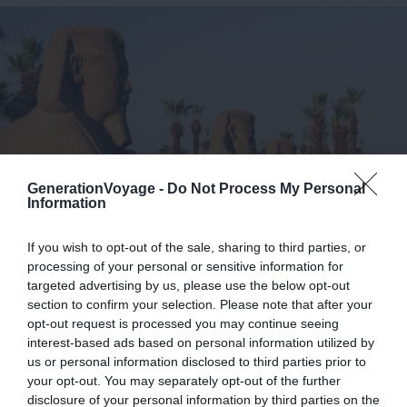
GenerationVoyage -
Do Not Process My Personal
Information
If you wish to opt-out of the sale, sharing to third parties, or
processing of your personal or sensitive information for
targeted advertising by us, please use the below opt-out
Crédit Photo : Shutterstock / Raimonds Romans raymoonds
section to confirm your selection. Please note that after your
opt-out request is processed you may continue seeing
Plus qu’un temple,
Karnak
est un immense complexe
interest-based ads based on personal information utilized by
religieux, dont la construction s’est déroulée sur plus de 2
us or personal information disclosed to third parties prior to
000 ans. La cité renfermait tous les bâtiments
your opt-out. You may separately opt-out of the further
disclosure of your personal information by third parties on the
nécessaires à la vie des serviteurs de la divinité suprême.