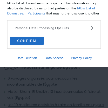
IAB’s list of downstream participants. This information may
also be disclosed by us to third parties on the
IAB’s List of
La visite fait traverser le temps, car au fil des siècles, des
Downstream Participants
that may further disclose it to other
bâtiments ont été détruits pour en ériger de nouveaux. À
third parties.
l’entrée, le premier pylône en impose déjà avec ses 113 m
Personal Data Processing Opt Outs
de façade. Prévoyez au moins
2h30
de visite pour
admirer les
temples
,
colonnades
,
obélisques
et
CONFIRM
sanctuaires
, tous plus imposants les uns que les autres.
Data Deletion
Data Access
Privacy Policy
À lire aussi sur le guide Egypte :
6 voyages organisés pour découvrir les
incontournables de l’Égypte
Visiter Sharm El Sheikh : 10 incontournables à faire et
voir (Égypte)
Les 10 meilleures activités à faire en famille en Égypte