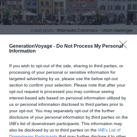
Crédit photo :
Wikimedia Commons – Ulrich Oestringer
Que ce soit pour un voyage en France, Allemagne ou
GenerationVoyage -
Do Not Process My Personal
Information
Suisse, Bâle et les villes avoisinantes sont des endroits
magnifiques. En effet, elles regorgent de monuments
If you wish to opt-out of the sale, sharing to third parties, or
historiques, de cafés et restaurants. Par conséquent,
processing of your personal or sensitive information for
voici quelques idées pour vous aider à trouver le meilleur
targeted advertising by us, please use the below opt-out
endroit pour dormir près de l’aéroport de Bâle-Mulhouse.
section to confirm your selection. Please note that after your
opt-out request is processed you may continue seeing
interest-based ads based on personal information utilized by
Le centre-ville du Grand-Bâle
us or personal information disclosed to third parties prior to
your opt-out. You may separately opt-out of the further
Ce quartier est communément associé avec les
disclosure of your personal information by third parties on the
attractions principales de Bâle. Des musées de
IAB’s list of downstream participants. This information may
renommée mondiale, des boutiques et des bistrots à
also be disclosed by us to third parties on the
IAB’s List of
perte de vue. De plus, il ne faut pas oublier St Alban Tal,
Downstream Participants
that may further disclose it to other