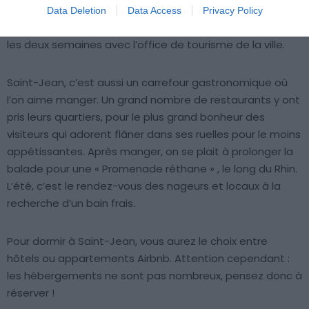
gigantesque, il n’est pas ouvert au public mais vous avez
Data Deletion
Data Access
Privacy Policy
quand même la possibilité de le visiter une fois toutes
les deux semaines avec l’office de tourisme de la ville.
Saint-Jean, c’est aussi un carrefour gastronomique où
l’on aime manger. Un grand nombre de restaurants y ont
pris leurs quartiers, pour le plus grand bonheur des
visiteurs qui adorent flâner dans ses ruelles pour le moins
appétissantes. Après manger, on se plait à prolonger la
balade pour une « Promenade réthane » , le long du Rhin.
L’été, c’est le rendez-vous des nageurs et locaux à la
recherche d’un bain frais.
Pour dormir à Saint-Jean, vous aurez le choix entre
hôtels ou appartements Airbnb. Attention cependant :
les hébergements ne sont pas nombreux, pensez donc à
réserver !