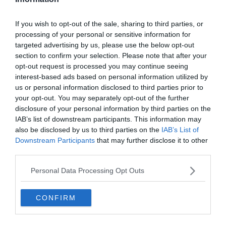
If you wish to opt-out of the sale, sharing to third parties, or
processing of your personal or sensitive information for
targeted advertising by us, please use the below opt-out
section to confirm your selection. Please note that after your
opt-out request is processed you may continue seeing
interest-based ads based on personal information utilized by
us or personal information disclosed to third parties prior to
your opt-out. You may separately opt-out of the further
disclosure of your personal information by third parties on the
IAB’s list of downstream participants. This information may
also be disclosed by us to third parties on the
IAB’s List of
Downstream Participants
that may further disclose it to other
Crédit photo: Flickr – ::d::
third parties.
Ancien quartier ouvrier des travailleurs populaires et
Personal Data Processing Opt Outs
modestes, Saint Jean (ou St Johann) est aujourd’hui le
lieu d’accueil du Campus Novartis, véritable Mecque de
CONFIRM
l’architecture moderne à Bâle. On dit de souvent de ce
dernier que c’est « une ville dans la ville ». Bâtiment