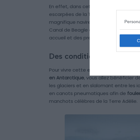
En effet, dans cette ville qui est la p
escarpées de la Terre de Feu et le Can
magnifique navire. Une fois installé da
Persona
Canal de Beagle et de Mackinlay Pass.
accueil et des prestations 5 étoiles.
Des conditions exceptionn
Pour vivre cette expérience unique et
en Antarctique
, vous allez bénéficier
les glaciers et en slalomant entre les
en canots pneumatiques afin de
foule
manchots célèbres de la Terre Adélie.