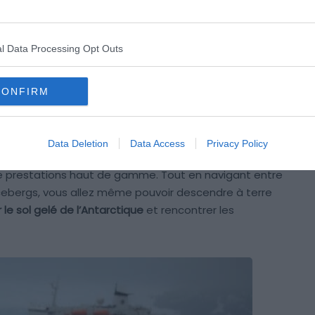
lus au sud du monde et qui se situe entre les montagnes
al de Beagle, vous allez pouvoir monter à bord d’un
ns votre cabine, vous naviguerez le long du célèbre
l Data Processing Opt Outs
 En montant à bord, vous êtes assuré de recevoir un
CONFIRM
elles
Data Deletion
Data Access
Privacy Policy
 ce voyage tout à fait hors du commun durant
11 jours
 de prestations haut de gamme. Tout en navigant entre
 icebergs, vous allez même pouvoir descendre à terre
r le sol gelé de l’Antarctique
et rencontrer les