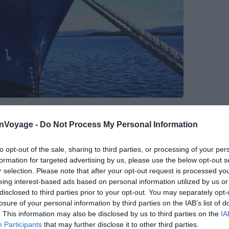
pour l’Antarctique – Wikimedia – Aman Malik
onVoyage -
Do Not Process My Personal Information
on à laquelle on penserait spontanément et pourtant
to opt-out of the sale, sharing to third parties, or processing of your per
t de beautés à couper le souffle
. En partant pour le
formation for targeted advertising by us, please use the below opt-out s
r selection. Please note that after your opt-out request is processed y
lobe, vous allez être transporté littéralement dans un
eing interest-based ads based on personal information utilized by us or
 éclatantes, aux paysages extraordinaires (lunaires
disclosed to third parties prior to your opt-out. You may separately opt-
er des centaines de manchots royaux dès votre arrivée
losure of your personal information by third parties on the IAB’s list of
. This information may also be disclosed by us to third parties on the
IA
Participants
that may further disclose it to other third parties.