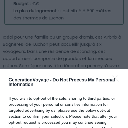
Budget :
€€
Le plus du logement :
il est situé à 500 mètres
des thermes de Luchon
Idéal pour une famille ou un groupe d’amis, cet Airbnb à
Bagnères-de-Luchon peut accueillir jusqu’à six
voyageurs. Dans une résidence de standing, cet
appartement comporte de grandes et lumineuses
pièces. Son séjour cosy à la décoration punchy s’ouvre
par une grande baie vitrée sur un coquet petit balcon de
bois dominant les sapins et autres conifères des
GenerationVoyage -
Do Not Process My Personal
Information
alentours.
If you wish to opt-out of the sale, sharing to third parties, or
Après une journée éprouvante, relaxez-vous dans la
processing of your personal or sensitive information for
piscine chauffée ou le sauna : un instant détente rien
targeted advertising by us, please use the below opt-out
section to confirm your selection. Please note that after your
que pour vous !
opt-out request is processed you may continue seeing