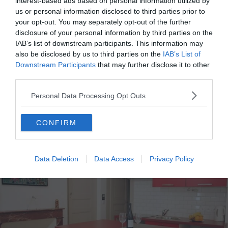
interest-based ads based on personal information utilized by
us or personal information disclosed to third parties prior to
your opt-out. You may separately opt-out of the further
disclosure of your personal information by third parties on the
IAB’s list of downstream participants. This information may
5. T2 confortable et calme en cœur de
also be disclosed by us to third parties on the
IAB’s List of
Downstream Participants
that may further disclose it to other
ville
third parties.
Personal Data Processing Opt Outs
Voir ce logement
CONFIRM
Data Deletion
Data Access
Privacy Policy