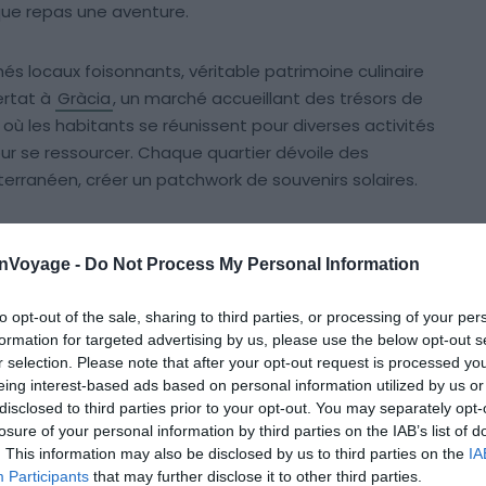
que repas une aventure.
 locaux foisonnants, véritable patrimoine culinaire
ertat à
Gràcia
, un marché accueillant des trésors de
, où les habitants se réunissent pour diverses activités
our se ressourcer. Chaque quartier dévoile des
erranéen, créer un patchwork de souvenirs solaires.
lle de Madrid
onVoyage -
Do Not Process My Personal Information
to opt-out of the sale, sharing to third parties, or processing of your per
formation for targeted advertising by us, please use the below opt-out s
r selection. Please note that after your opt-out request is processed y
eing interest-based ads based on personal information utilized by us or
disclosed to third parties prior to your opt-out. You may separately opt-
losure of your personal information by third parties on the IAB’s list of
. This information may also be disclosed by us to third parties on the
IA
Participants
that may further disclose it to other third parties.