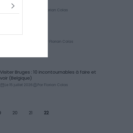
Incontournables
et voir (Italie)
Le 15 juillet 2026
Par Florian Colas
Montmartre
Quartiers
Le 23 octobre 2025
Par Florian Colas
Visiter Bruges : 10 incontournables à faire et
Incontournables
voir (Belgique)
Le 15 juillet 2026
Par Florian Colas
9
20
21
22