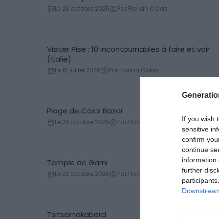
Bibliothèque
Le 23 octobre 2025
Par Florian Colas
Visiter Pise : 10 incontournables à faire et voir
Incontournables
(Italie)
Le 15 juillet 2026
Par Florian Colas
Generati
Plage de Cox’s Bazar
Plage
If you wish 
Le 23 octobre 2025
Par Florian Colas
sensitive in
confirm you
continue se
information 
Temple de Garni
Temple
further disc
Le 23 octobre 2025
Par Florian Colas
participants
Downstream 
Tsitsernakaberd