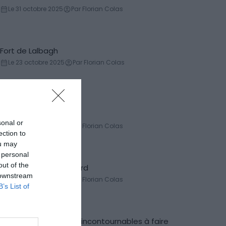
Forteresse
Le 31 octobre 2025
Par Florian Colas
Fort de Lalbagh
Château
Le 23 octobre 2025
Par Florian Colas
Monastère de Tatev
Monastère
sonal or
Le 31 octobre 2025
Par Florian Colas
ection to
ou may
 personal
out of the
Monastère de Geghard
Monastère
 downstream
Le 31 octobre 2025
Par Florian Colas
B’s List of
Visiter la Toscane : 10 incontournables à faire