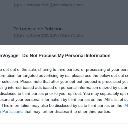
Château
Le 31 octobre 2025
Par Florian Colas
Forteresse de Polignac
Forteresse
Le 31 octobre 2025
Par Florian Colas
onVoyage -
Do Not Process My Personal Information
Mosquée des 60 dômes
Mosquée
to opt-out of the sale, sharing to third parties, or processing of your per
Le 31 octobre 2025
Par Florian Colas
formation for targeted advertising by us, please use the below opt-out s
r selection. Please note that after your opt-out request is processed y
eing interest-based ads based on personal information utilized by us or
disclosed to third parties prior to your opt-out. You may separately opt-
Monastère de Khor Virap
Monastère
losure of your personal information by third parties on the IAB’s list of
Le 23 octobre 2025
Par Florian Colas
. This information may also be disclosed by us to third parties on the
IA
Participants
that may further disclose it to other third parties.
Arènes de Lutèce