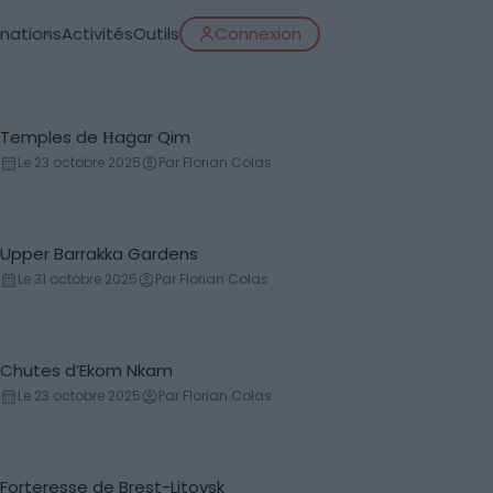
inations
Activités
Outils
Connexion
Temples de Ħaġar Qim
Temple
Le 23 octobre 2025
Par Florian Colas
Upper Barrakka Gardens
Lieux
Le 31 octobre 2025
Par Florian Colas
Chutes d’Ekom Nkam
Cascade
Le 23 octobre 2025
Par Florian Colas
Forteresse de Brest-Litovsk