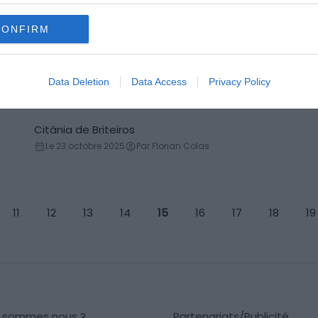
CONFIRM
Piscinas Naturais do Carapacho
Sites naturels
Le 23 octobre 2025
Par Florian Colas
Data Deletion
Data Access
Privacy Policy
Citânia de Briteiros
Site archéologique
Le 23 octobre 2025
Par Florian Colas
11
12
13
14
15
16
17
18
19
i sommes nous ?
Partenariats/Publicité