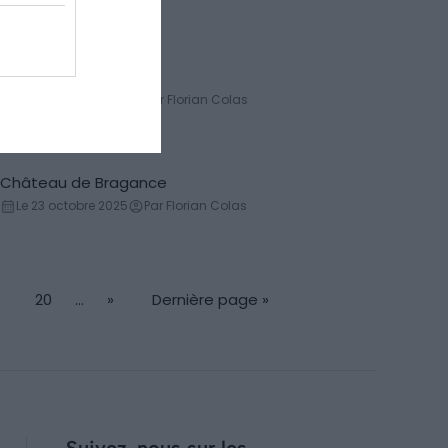
Rocha dos Bordoes
Montagne
Le 28 octobre 2025
Par Florian Colas
Château de Bragance
Château
Le 23 octobre 2025
Par Florian Colas
20
…
»
Dernière page »