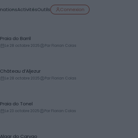
inations
Activités
Outils
Connexion
Praia do Barril
Plage
Le 28 octobre 2025
Par Florian Colas
Château d’Aljezur
Château
Le 28 octobre 2025
Par Florian Colas
Praia do Tonel
Plage
Le 23 octobre 2025
Par Florian Colas
Algar do Carvao