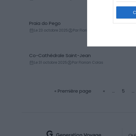
Praia do Pego
Plage
Le 23 octobre 2025
Par Florian Colas
Co-Cathédrale Saint-Jean
Cathédrale
Le 31 octobre 2025
Par Florian Colas
« Première page
«
…
5
…
Qu