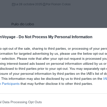
Plage
Le 28 octobre 2025
Par Florian Colas
Pulo do Lobo
Montagne
Le 28 octobre 2025
Par Florian Colas
onVoyage -
Do Not Process My Personal Information
to opt-out of the sale, sharing to third parties, or processing of your per
Lagoa do Caldeirão
Lac
formation for targeted advertising by us, please use the below opt-out s
Le 28 octobre 2025
Par Florian Colas
r selection. Please note that after your opt-out request is processed y
eing interest-based ads based on personal information utilized by us or
disclosed to third parties prior to your opt-out. You may separately opt-
losure of your personal information by third parties on the IAB’s list of
Praia da Falésia
Plage
. This information may also be disclosed by us to third parties on the
IA
Le 28 octobre 2025
Par Florian Colas
Participants
that may further disclose it to other third parties.
Jardim da Alameda João de Deus
l Data Processing Opt Outs
Jardin & espace vert
Le 28 octobre 2025
Par Florian Colas