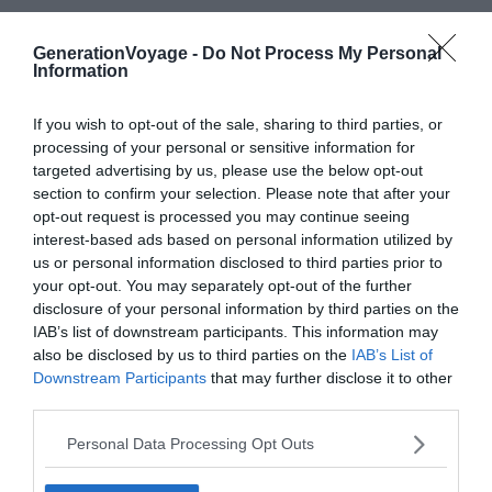
Balade en chiens de traîneau dans les Laurentides
Chiens de traineau
GenerationVoyage -
Do Not Process My Personal
Le 9 décembre 2025
Information
Par Florian Colas
If you wish to opt-out of the sale, sharing to third parties, or
Balade en motoneige à Tromso
processing of your personal or sensitive information for
Motoneige
targeted advertising by us, please use the below opt-out
Le 9 décembre 2025
Par Florian Colas
section to confirm your selection. Please note that after your
opt-out request is processed you may continue seeing
interest-based ads based on personal information utilized by
Canyoning dans le canyon de Coanegra, Majorque
us or personal information disclosed to third parties prior to
Canyoning
your opt-out. You may separately opt-out of the further
Le 9 décembre 2025
Par Florian Colas
disclosure of your personal information by third parties on the
IAB’s list of downstream participants. This information may
also be disclosed by us to third parties on the
IAB’s List of
Canoë-kayak dans les Gorges du Verdon
Downstream Participants
that may further disclose it to other
Canoë - Kayak
Le 9 décembre 2025
third parties.
Par Florian Colas
Personal Data Processing Opt Outs
Rafting dans la rivière Cetina à Omiš