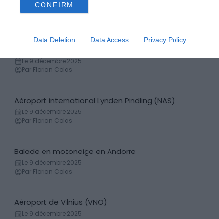
CONFIRM
Rafting
Le 9 décembre 2025
Par Florian Colas
Data Deletion
Data Access
Privacy Policy
Aéroport International de Carrasco (MVD)
Transferts aéroports
Le 9 décembre 2025
Par Florian Colas
Aéroport international Lynden Pindling (NAS)
Transferts aéroports
Le 9 décembre 2025
Par Florian Colas
Balade en motoneige en Andorre
Motoneige
Le 9 décembre 2025
Par Florian Colas
Aéroport de Vilnius (VNO)
Transferts aéroports
Le 9 décembre 2025