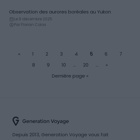
Observation des aurores boréales au Yukon
Aurores boréales
Le 9 décembre 2025
Par Florian Colas
«
1
2
3
4
5
6
7
8
9
10
…
20
…
»
Dernière page »
Depuis 2013, Generation Voyage vous fait