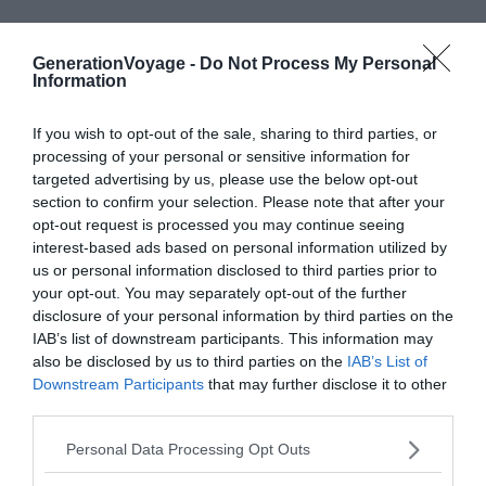
Forte de Nossa Senhora da Graça
Forteresse
Le 28 octobre 2025
GenerationVoyage -
Do Not Process My Personal
Par Florian Colas
Information
If you wish to opt-out of the sale, sharing to third parties, or
Ponta da Ferraria
processing of your personal or sensitive information for
Sites naturels
Le 23 octobre 2025
targeted advertising by us, please use the below opt-out
Par Florian Colas
section to confirm your selection. Please note that after your
opt-out request is processed you may continue seeing
interest-based ads based on personal information utilized by
Jardin du palais d’Estoi
us or personal information disclosed to third parties prior to
Jardin & espace vert
Le 28 octobre 2025
your opt-out. You may separately opt-out of the further
Par Florian Colas
disclosure of your personal information by third parties on the
IAB’s list of downstream participants. This information may
also be disclosed by us to third parties on the
IAB’s List of
Fábrica da Baleia do Boqueirão
Downstream Participants
that may further disclose it to other
Musées
Le 23 octobre 2025
third parties.
Par Florian Colas
Personal Data Processing Opt Outs
Lagoa do Congro