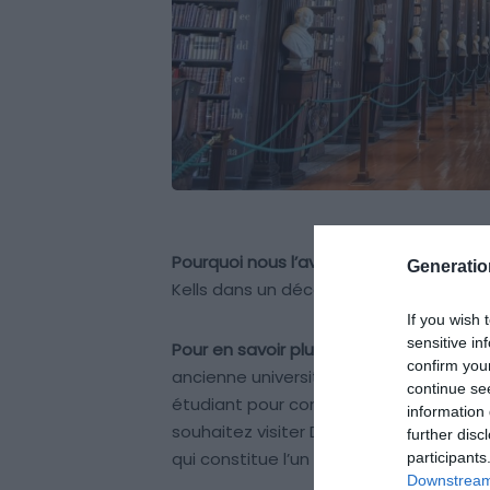
Pourquoi nous l’avons sélectionné :
La O
Generati
Kells dans un décor architectural parmi
If you wish 
sensitive in
Pour en savoir plus :
Trinity College fut f
confirm you
ancienne université d’Irlande. Si vous p
continue se
étudiant pour connaitre l’histoire du c
information 
souhaitez visiter Dublin, ne manquez pas
further disc
qui constitue l’un des trésors culturels 
participants
Downstream 