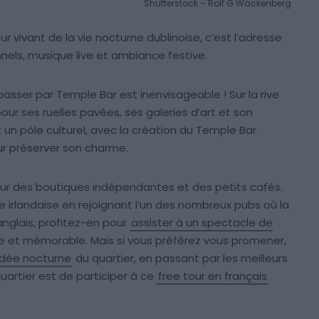
Shutterstock – Rolf G Wackenberg
 vivant de la vie nocturne dublinoise, c’est l’adresse
nnels, musique live et ambiance festive.
passer par Temple Bar est inenvisageable ! Sur la rive
pour ses ruelles pavées, ses galeries d’art et son
t un pôle culturel, avec la création du Temple Bar
ur préserver son charme.
tour des boutiques indépendantes et des petits cafés.
 irlandaise en rejoignant l’un des nombreux pubs où la
’anglais, profitez-en pour
assister à un spectacle de
ôle et mémorable. Mais si vous préférez vous promener,
uidée nocturne
du quartier, en passant par les meilleurs
uartier est de participer à ce
free tour en français