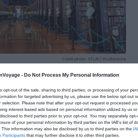
Crédit photo : STLJB / Shutterstock
ld Library du Trinity College abrite le célèbre Livre de
onVoyage -
Do Not Process My Personal Information
 les plus impressionnants d’Europe.
to opt-out of the sale, sharing to third parties, or processing of your per
formation for targeted advertising by us, please use the below opt-out s
ondé en 1592 par la reine Élisabeth I. Il s’agit de la plus
r selection. Please note that after your opt-out request is processed y
arlez anglais, réservez une
visite guidée
avec un
eing interest-based ads based on personal information utilized by us or
ampus et de ses illustres anciens étudiants. Si vous
disclosed to third parties prior to your opt-out. You may separately opt-
 le Livre de Kells, un manuscrit enluminé du IXe siècle
losure of your personal information by third parties on the IAB’s list of
les plus précieux du pays.
. This information may also be disclosed by us to third parties on the
IA
Participants
that may further disclose it to other third parties.