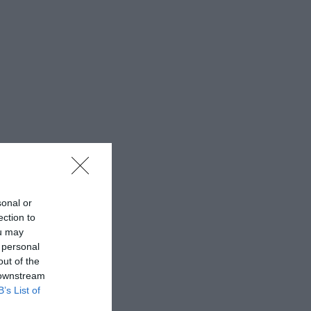
sonal or
ection to
ou may
 personal
out of the
 downstream
B’s List of