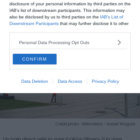
disclosure of your personal information by third parties on the
pratique
IAB’s list of downstream participants. This information may
also be disclosed by us to third parties on the
IAB’s List of
Downstream Participants
that may further disclose it to other
third parties.
Personal Data Processing Opt Outs
CONFIRM
Data Deletion
Data Access
Privacy Policy
Crédit photo : Wikimédia – Hubert Waguła
Un train direct relie la gare Kraków Główny à la gare