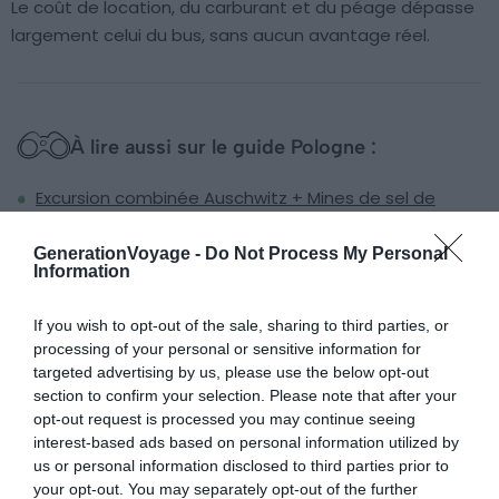
Le coût de location, du carburant et du péage dépasse
largement celui du bus, sans aucun avantage réel.
À lire aussi sur le guide Pologne :
Excursion combinée Auschwitz + Mines de sel de
Wieliczka : ça vaut le coup ? Nos conseils
GenerationVoyage -
Do Not Process My Personal
Livres et films pour préparer et prolonger une visite à
Information
Auschwitz
Cracovie ou Varsovie : quelle ville polonaise choisir
If you wish to opt-out of the sale, sharing to third parties, or
pour votre voyage ?
processing of your personal or sensitive information for
targeted advertising by us, please use the below opt-out
Visiter Auschwitz avec un guide ou en autonomie :
section to confirm your selection. Please note that after your
que choisir ? Nos conseils
opt-out request is processed you may continue seeing
interest-based ads based on personal information utilized by
us or personal information disclosed to third parties prior to
your opt-out. You may separately opt-out of the further
Le train : possible, mais moins