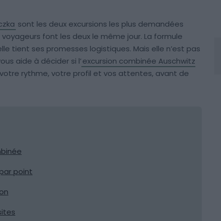
czka
sont les deux excursions les plus demandées
s voyageurs font les deux le même jour. La formule
lle tient ses promesses logistiques. Mais elle n’est pas
us aide à décider si l’
excursion combinée Auschwitz
otre rythme, votre profil et vos attentes, avant de
mbinée
par point
ion
sites