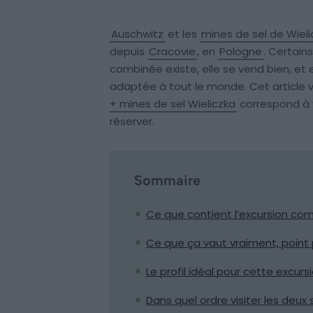
Auschwitz
et les
mines de sel de Wieli
depuis
Cracovie
, en
Pologne
. Certain
combinée existe, elle se vend bien, et e
adaptée à tout le monde. Cet article vo
+ mines de sel Wieliczka
correspond à v
réserver.
Sommaire
Ce que contient l’excursion co
Ce que ça vaut vraiment, point 
Le profil idéal pour cette excurs
Dans quel ordre visiter les deux 