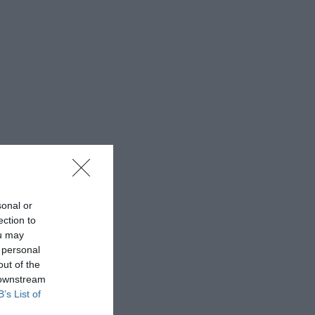
sonal or
ection to
ou may
 personal
out of the
 downstream
B’s List of