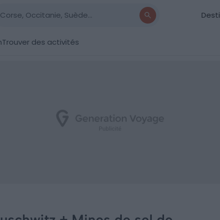
Dest
n
Trouver des activités
uschwitz + Mines de sel de