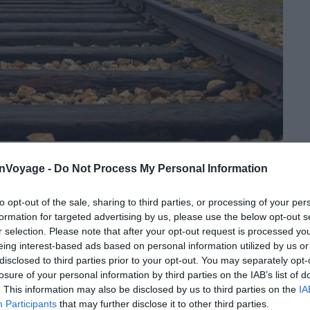
onVoyage -
Do Not Process My Personal Information
is le centre de Cracovie, en bus climatisé. Le trajet
lace, la visite guidée couvre les deux camps, Auschwitz
to opt-out of the sale, sharing to third parties, or processing of your per
 Vient ensuite un trajet d’une heure à une heure et
formation for targeted advertising by us, please use the below opt-out s
uterraine d’environ 2h30. Le retour à Cracovie se fait
r selection. Please note that after your opt-out request is processed y
les 11 à 12h.
eing interest-based ads based on personal information utilized by us or
disclosed to third parties prior to your opt-out. You may separately opt-
losure of your personal information by third parties on the IAB’s list of
port, guide, et billets d’entrée sur les deux sites. Vous
. This information may also be disclosed by us to third parties on the
IA
précisément ce qui la rend attractive pour les voyageurs
Participants
that may further disclose it to other third parties.