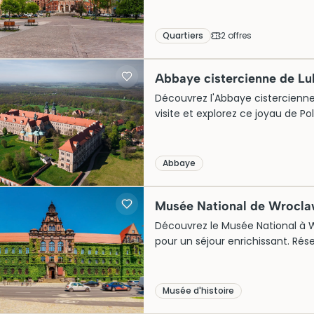
visite.
Quartiers
2
offre
s
Abbaye cistercienne de Lu
Découvrez l'Abbaye cistercienne d
visite et explorez ce joyau de Polo
Abbaye
Musée National de Wrocl
Découvrez le Musée National à Wroc
pour un séjour enrichissant. Rés
Musée d'histoire