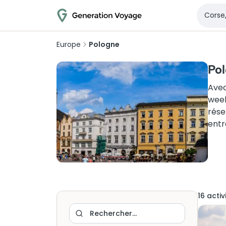
Europe
Pologne
Pol
Avec
week
rése
entr
16
activ