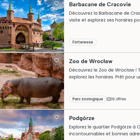
Barbacane de Cracovie
Découvrez la Barbacane de Cracov
visite et explorez ses horaires p
Forteresse
Zoo de Wrocław
Découvrez le Zoo de Wrocław ! Tro
explorez les horaires. Prêt pour 
Parc zoologique
19
offre
s
Podgórze
Explorez le quartier Podgórze à Cr
incontournables et bonnes adres