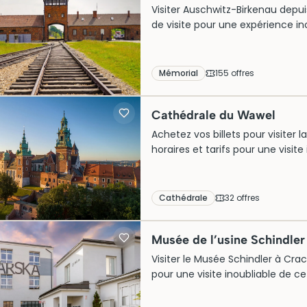
Visiter Auschwitz-Birkenau depuis
de visite pour une expérience in
Mémorial
155
offre
s
Cathédrale du Wawel
Achetez vos billets pour visiter
horaires et tarifs pour une visite 
Cathédrale
32
offre
s
Musée de l’usine Schindler
Visiter le Musée Schindler à Craco
pour une visite inoubliable de c
maintenant !