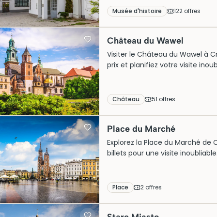
Musée d'histoire
122
offre
s
Château du Wawel
Visiter le Château du Wawel à Cr
prix et planifiez votre visite ino
Château
51
offre
s
Place du Marché
Explorez la Place du Marché de
billets pour une visite inoubliable.
Place
2
offre
s