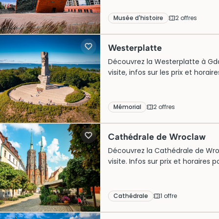
Musée d'histoire
2
offre
s
Westerplatte
Découvrez la Westerplatte à Gdan
visite, infos sur les prix et horai
Mémorial
2
offre
s
Cathédrale de Wroclaw
Découvrez la Cathédrale de Wrocl
visite. Infos sur prix et horaires
Cathédrale
1
offre