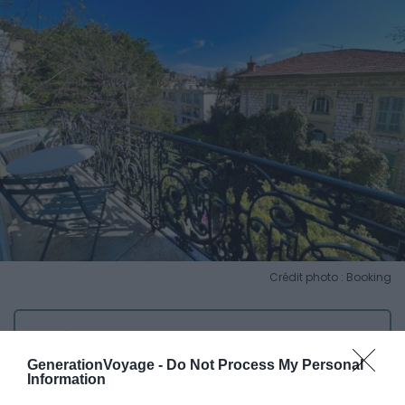
Crédit photo : Booking
📍
Lieu :
Voir sur la carte
💶
Gamme :
Confort
GenerationVoyage -
Do Not Process My Personal
Information
💙
On aime :
Son raffinement de fin XIXe siècle