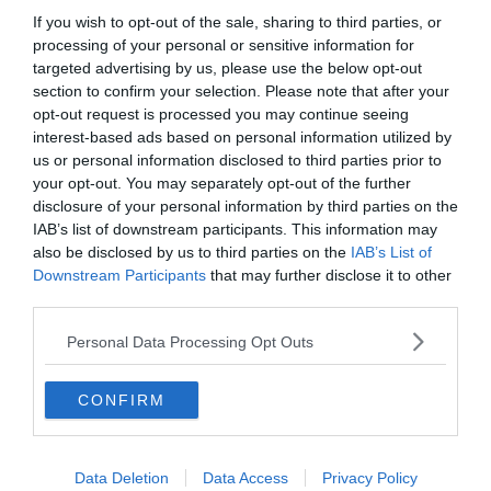
If you wish to opt-out of the sale, sharing to third parties, or
Sa décoration de charme
inspirée de la fin du XIXe siècle
processing of your personal or sensitive information for
targeted advertising by us, please use the below opt-out
vous accueille dans une ambiance élégante et raffinée.
section to confirm your selection. Please note that after your
Cet hôtel bénéficie d’un emplacement particulièrement
opt-out request is processed you may continue seeing
privilégié, à deux pas de la vieille ville, du port et de la
interest-based ads based on personal information utilized by
plage.
us or personal information disclosed to third parties prior to
your opt-out. You may separately opt-out of the further
disclosure of your personal information by third parties on the
Certains appartements
disposent de terrasses privées
IAB’s list of downstream participants. This information may
avec vue sur la ville
. Vous pourrez également profiter du
also be disclosed by us to third parties on the
IAB’s List of
jardin bien entretenu avec une terrasse extérieure.
Downstream Participants
that may further disclose it to other
Cette localisation de choix est une invitation à profiter
third parties.
des
attraits incontournables de Nice
.
Personal Data Processing Opt Outs
Réserver cet hôtel
CONFIRM
Data Deletion
Data Access
Privacy Policy