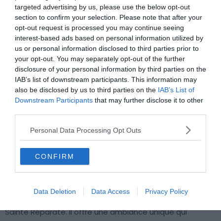
📍
Lieu :
Voir sur la carte
targeted advertising by us, please use the below opt-out
section to confirm your selection. Please note that after your
💶
Gamme :
Luxueux
opt-out request is processed you may continue seeing
💙
On aime :
Charme historique et design
interest-based ads based on personal information utilized by
moderne
us or personal information disclosed to third parties prior to
your opt-out. You may separately opt-out of the further
disclosure of your personal information by third parties on the
Pourquoi nous l’avons sélectionné :
L’Hôtel Rossetti est
IAB’s list of downstream participants. This information may
une échappée secrète au cœur de Nice. Une simple
also be disclosed by us to third parties on the
IAB’s List of
porte discrète vous mènera dans un sanctuaire de
Downstream Participants
that may further disclose it to other
sérénité loin de l’effervescence urbaine. Alliant le cachet
third parties.
historique à l’élégance contemporaine, il offre un confort
Personal Data Processing Opt Outs
raffiné. Vous pourrez aussi profiter d’une terrasse
exceptionnelle avec une
vue imprenable sur la
CONFIRM
cathédrale
, le lieu parfait pour se ressourcer.
Pour en savoir plus :
L’Hôtel Rossetti est situé au cœur du
Data Deletion
Data Access
Privacy Policy
Vieux Nice,
près de la Place Rossetti
et de la Cathédrale
Sainte Réparate. Il offre une ambiance unique qui