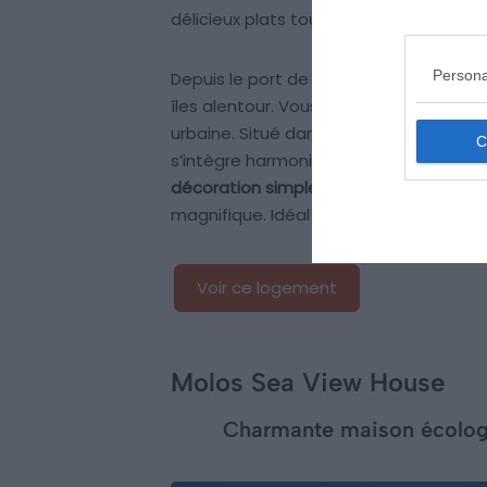
délicieux plats tout en étant bercé par 
Persona
Depuis le port de Parikia, partez en
cro
îles alentour. Vous bénéficiez d’une lieu
urbaine. Situé dans un bâtiment à l’ar
s’intègre harmonieusement dans son e
décoration simple et épurée
. Le balco
magnifique. Idéal pour prendre votre p
Voir ce logement
Molos Sea View House
Charmante maison écologi