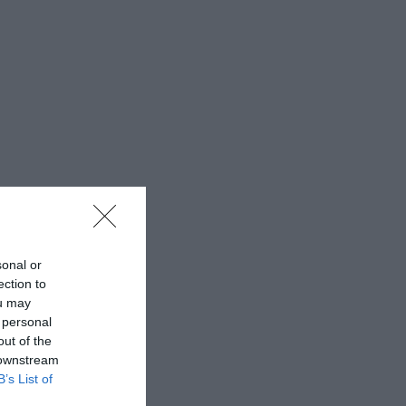
sonal or
ection to
ou may
 personal
out of the
 downstream
B’s List of