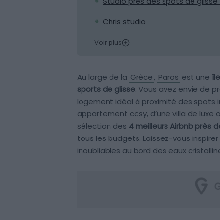
Studio près des spots de glisse
Chris studio
Voir plus
Au large de la
Grèce
,
Paros
est une
îl
sports de glisse
. Vous avez envie de pr
logement idéal à proximité des spots 
appartement cosy, d’une villa de luxe 
sélection des
4 meilleurs Airbnb près 
tous les budgets. Laissez-vous inspirer
inoubliables au bord des eaux cristallin