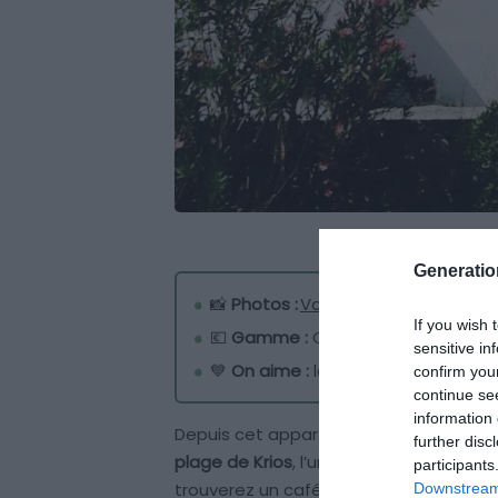
Generati
📸
Photos :
Voir les photos
If you wish 
💶
Gamme :
Confort
sensitive in
💙
On aime :
la vue et la proximité 
confirm you
continue se
information 
Depuis cet appartement situé à Krotiri,
further disc
plage de Krios
, l’une des
plus belles pl
participants
trouverez un café/restaurant avec une
Downstream 