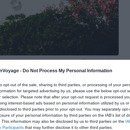
Crédit photo : Airbnb
onVoyage -
Do Not Process My Personal Information
to opt-out of the sale, sharing to third parties, or processing of your per
formation for targeted advertising by us, please use the below opt-out s
de la mer
r selection. Please note that after your opt-out request is processed y
eing interest-based ads based on personal information utilized by us or
disclosed to third parties prior to your opt-out. You may separately opt-
 profitez de la beauté de la mer et du sable fin de
la
losure of your personal information by third parties on the IAB’s list of
ages de Paros
. À quelques pas seulement, vous
. This information may also be disclosed by us to third parties on the
IA
 splendide vue sur la mer. Imaginez-vous déguster de
Participants
that may further disclose it to other third parties.