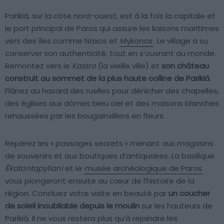
Parikiá, sur la côte nord-ouest, est à la fois la capitale et
le port principal de Paros qui assure les liaisons maritimes
vers des îles comme Naxos et
Mykonos
. Le village a su
conserver son authenticité, tout en s’ouvrant au monde.
Remontez vers le
Kastro
(la vieille ville) et
son château
construit au sommet de la plus haute colline de Parikiá
.
Flânez au hasard des ruelles pour dénicher des chapelles,
des églises aux dômes bleu ciel et des maisons blanches
rehaussées par les bougainvilliers en fleurs.
Repérez les « passages secrets » menant aux magasins
de souvenirs et aux boutiques d’antiquaires. La basilique
Ékatontapyliani
et le
musée archéologique de Paros
vous plongeront ensuite au cœur de l’histoire de la
région. Concluez votre visite en beauté par
un coucher
de soleil inoubliable depuis le moulin
sur les hauteurs de
Parikiá. Il ne vous restera plus qu’à rejoindre les