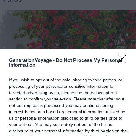
GenerationVoyage -
Do Not Process My Personal
Information
If you wish to opt-out of the sale, sharing to third parties, or
processing of your personal or sensitive information for
targeted advertising by us, please use the below opt-out
section to confirm your selection. Please note that after your
opt-out request is processed you may continue seeing
Shutterstock – Valantis Minogiannis
interest-based ads based on personal information utilized by
us or personal information disclosed to third parties prior to
En quête des plus beaux villages de Paros ? Prodromos
your opt-out. You may separately opt-out of the further
n’attend que vous. Il forme, avec Marmara, la
disclosure of your personal information by third parties on the
communauté d’Archiloque.
Son arche à l’entrée donne