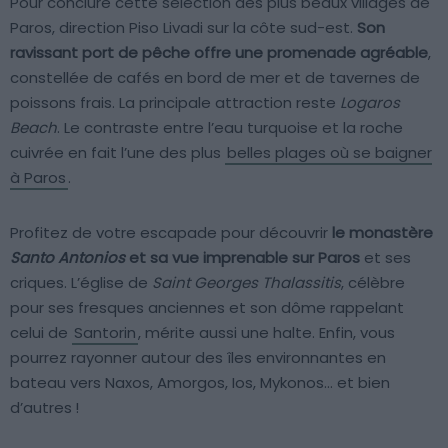
Pour conclure cette sélection des plus beaux villages de
Paros, direction Piso Livadi sur la côte sud-est.
Son
ravissant port de pêche offre une promenade agréable
,
constellée de cafés en bord de mer et de tavernes de
poissons frais. La principale attraction reste
Logaros
Beach
. Le contraste entre l’eau turquoise et la roche
cuivrée en fait l’une des plus
belles plages où se baigner
à Paros
.
Profitez de votre escapade pour découvrir
le monastère
Santo Antonios
et sa vue imprenable sur Paros
et ses
criques. L’église de
Saint Georges Thalassitis
, célèbre
pour ses fresques anciennes et son dôme rappelant
celui de
Santorin
, mérite aussi une halte. Enfin, vous
pourrez rayonner autour des îles environnantes en
bateau vers Naxos, Amorgos, Ios, Mykonos… et bien
d’autres !