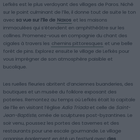
Lefkès est le plus verdoyant des villages de Paros. Niché
sur le point culminant de l’île, il donne tout de suite le ton
avec
sa vue sur l’île de
Naxos
et les maisons
immaculées qui s’étendent en amphithéâtre sur les
collines. Promenez-vous en compagnie du chant des
cigales à travers les
chemins pittoresques
et une belle
forêt de pins. Explorez ensuite le village de Lefkès pour
vous imprégner de son atmosphère paisible et
bucolique.
Les ruelles fleuries abritent d’anciennes buanderies, des
boutiques et un musée du folklore exposant des
poteries. Remontez au temps où Lefkès était la capitale
de l’île en visitant l’église
Adia Triada
et celle de
Saint-
Jean-Baptiste
, ornée de sculptures post-byzantines. Le
soir venu, poussez les portes des tavernes et des
restaurants pour une escale gourmande. Le village
organise également en été un festival avec
des