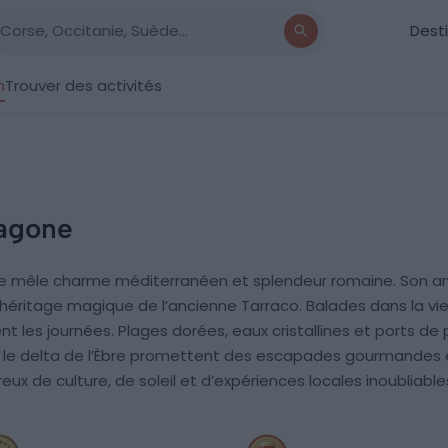
Dest
n
Trouver des activités
ragone
ne mêle charme méditerranéen et splendeur romaine. Son am
’héritage magique de l’ancienne Tarraco. Balades dans la vieil
les journées. Plages dorées, eaux cristallines et ports de 
t le delta de l’Èbre promettent des escapades gourmandes e
ux de culture, de soleil et d’expériences locales inoubliable