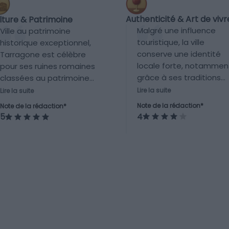
Authenticité & Art de vivr
lture & Patrimoine
Malgré une influence
Ville au patrimoine
touristique, la ville
historique exceptionnel,
conserve une identité
Tarragone est célèbre
locale forte, notammen
pour ses ruines romaines
grâce à ses traditions
classées au patrimoine
catalanes, ses marchés
mondial de l’UNESCO,
Lire la suite
Lire la suite
sa gastronomie locale 
comme l’amphithéâtre
Note de la rédaction*
Note de la rédaction*
ses fêtes traditionnelle
romain, le cirque et les
4
5
telles que Santa Tecla.
remparts. L’offre muséale
est également riche.