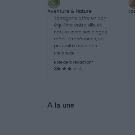
Aventure & Nature
Cu
Tarragone offre un bon
équilibre entre ville et
nature avec ses plages
méditerranéennes, sa
proximité avec des
espaces naturels comme
Lire la suite
les montagnes de Prades
Note de la rédaction*
et quelques sentiers de
3
randonnée, mais ce n’est
pas une destination
principalement axée sur
l'aventure.
A la une
Incontournables
Visiter Tarragone : 12
incontournables à