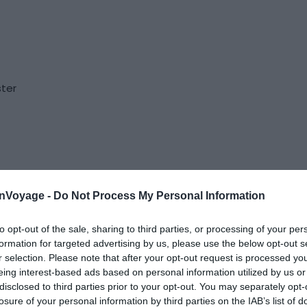
ster
onVoyage -
Do Not Process My Personal Information
Airbnb Tarragone : les meilleures
Dans 
Locations de vacances
Con
locations Airbnb à Tarragone
Le 2
to opt-out of the sale, sharing to third parties, or processing of your per
Le 26 avril 2025
Par Corentin Chaboud
formation for targeted advertising by us, please use the below opt-out s
r selection. Please note that after your opt-out request is processed y
eing interest-based ads based on personal information utilized by us or
disclosed to third parties prior to your opt-out. You may separately opt-
losure of your personal information by third parties on the IAB’s list of