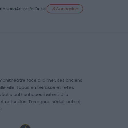
inations
Activités
Outils
Connexion
phithéâtre face à la mer, ses anciens
le ville, tapas en terrasse et fêtes
pêche authentiques invitent à la
t naturelles. Tarragone séduit autant
s.