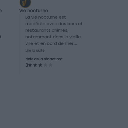
Vie nocturne
e
La vie nocturne est
modérée avec des bars et
restaurants animés,
notamment dans la vieille
t
ville et en bord de mer.
Toutefois, ce n’est pas
,
Lire la suite
une destination
et
Note de la rédaction*
recherchée
s
3
spécifiquement pour sa
nightlife.