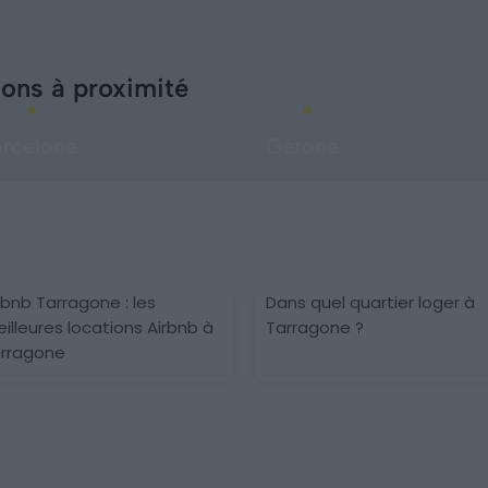
ions à proximité
rcelone
Gérone
rbnb Tarragone : les
Dans quel quartier loger à
illeures locations Airbnb à
Tarragone ?
rragone