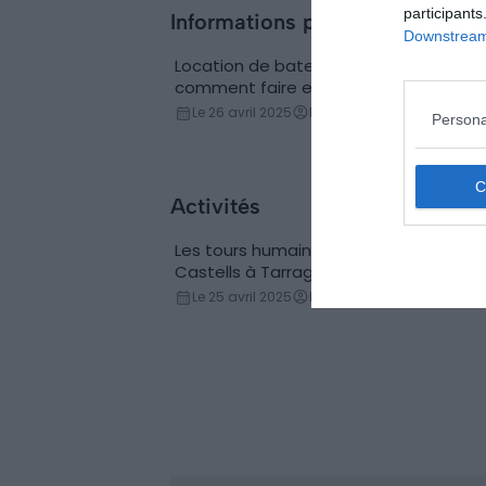
participants
Informations pratiques
Downstream 
Location de bateau à Tarragone :
Location de bateau
comment faire et où ?
Le 26 avril 2025
Par Laetitia Navarra
Persona
Activités
Les tours humaines des Concurs de
Evénements
Castells à Tarragone
Le 25 avril 2025
Par Florian Colas