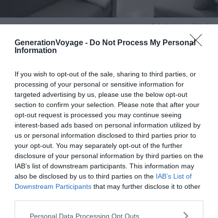
Crédit photo :
Airbnb
GenerationVoyage -
Do Not Process My Personal
Information
Budget :
€€€
Le plus du logement :
sa position centrale
If you wish to opt-out of the sale, sharing to third parties, or
processing of your personal or sensitive information for
targeted advertising by us, please use the below opt-out
À quelques minutes de marche du centre du Cannet,
section to confirm your selection. Please note that after your
trouvez ce bel appartement doté d’une terrasse que
opt-out request is processed you may continue seeing
interest-based ads based on personal information utilized by
vous ne voudrez bientôt plus quitter. Après une journée
us or personal information disclosed to third parties prior to
sur les plages de Cannes, retrouvez-vous à l’ombre de
your opt-out. You may separately opt-out of the further
sa pergola pour lire un livre, boire un thé ou partager un
disclosure of your personal information by third parties on the
apéro entre amis·es.
IAB’s list of downstream participants. This information may
also be disclosed by us to third parties on the
IAB’s List of
Downstream Participants
that may further disclose it to other
7. Beau 3 pièces au calme
third parties.
Personal Data Processing Opt Outs