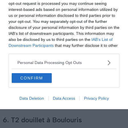
opt-out request is processed you may continue seeing
interest-based ads based on personal information utilized by
us or personal information disclosed to third parties prior to
Budget :
€€
your opt-out. You may separately opt-out of the further
Le plus du logement :
un véritable nid d’amour
disclosure of your personal information by third parties on the
IAB’s list of downstream participants. This information may
also be disclosed by us to third parties on the
IAB’s List of
Et pourquoi ne pas profiter à votre tour de cette location
Downstream Participants
that may further disclose it to other
Airbnb à Saint-Raphaël, qu’il suffit de réserver en
third parties.
quelques clics pour passer un séjour inoubliable dans
Personal Data Processing Opt Outs
cette ville splendide ? Situé en plein cœur historique, ce
grand studio entièrement équipé sera l’allié d’un séjour
CONFIRM
réussi.
Et pourquoi ne pas s’initier à la voile autour des îles de
Data Deletion
Data Access
Privacy Policy
Lérins le temps d’un après-midi ?
6. T2 douillet à Boulouris