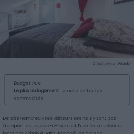
Crédit photo :
Airbnb
Budget :
€€
Le plus du logement :
proche de toutes
commodités
De très nombreu·x·ses visiteu·rs·ses ne s’y sont pas
trompés : ce joli pied-à-terre est l’une des meilleures
locations Airbnb à Saint-Raphaël, de par son