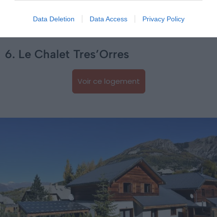
il possède effectivement des équipements insolites. Par
exemple, vous profiterez de son spa pour vous détendre
Data Deletion
Data Access
Privacy Policy
après une journée de découverte.
6. Le Chalet Tres’Orres
Voir ce logement