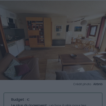
Crédit photo :
Airbnb
Budget
: €
Le plus du logement
: un box à skis pour les