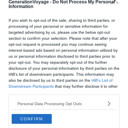
GenerationVoyage -
Do Not Process My Personal
Information
Crédit photo :
Airbnb
If you wish to opt-out of the sale, sharing to third parties, or
processing of your personal or sensitive information for
targeted advertising by us, please use the below opt-out
Budget
: €€€€
section to confirm your selection. Please note that after your
Le plus du logement
: un confort sans égal pour
opt-out request is processed you may continue seeing
interest-based ads based on personal information utilized by
vos vacances
us or personal information disclosed to third parties prior to
your opt-out. You may separately opt-out of the further
disclosure of your personal information by third parties on the
Profitez du grand air de la montagne grâce à ce
IAB’s list of downstream participants. This information may
fabuleux Airbnb aux Orres. Cette maison de charme se
also be disclosed by us to third parties on the
IAB’s List of
dresse à près de 2000 mètres d’altitude, au cœur des
Downstream Participants
that may further disclose it to other
paysages régionaux. Sur les hauteurs de la vallée, elle
third parties.
vous plonge dans un décor naturel époustouflant.
Personal Data Processing Opt Outs
Mais le point fort de cet Airbnb aux Orres réside surtout
CONFIRM
dans son aménagement. Outre son caractère spacieux,