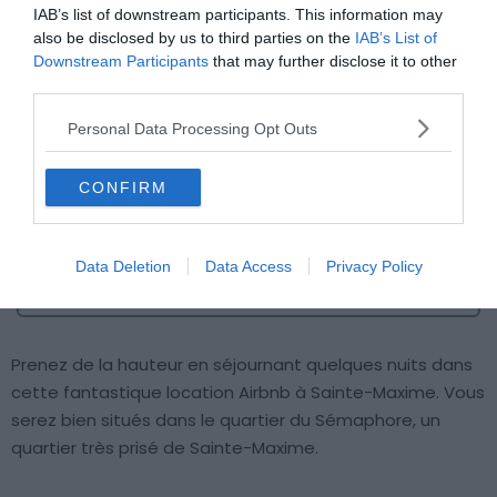
IAB’s list of downstream participants. This information may
also be disclosed by us to third parties on the
IAB’s List of
Downstream Participants
that may further disclose it to other
third parties.
Personal Data Processing Opt Outs
Crédit photo :
Airbnb
CONFIRM
Budget
: €€€
Le plus du logement
: son extérieur entièrement
Data Deletion
Data Access
Privacy Policy
aménagé avec piscine et vue dégagée
Prenez de la hauteur en séjournant quelques nuits dans
cette fantastique location Airbnb à Sainte-Maxime. Vous
serez bien situés dans le quartier du Sémaphore, un
quartier très prisé de Sainte-Maxime.