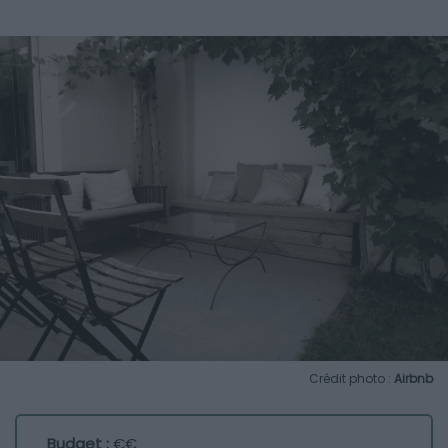
Crédit photo :
Airbnb
Budget :
€€