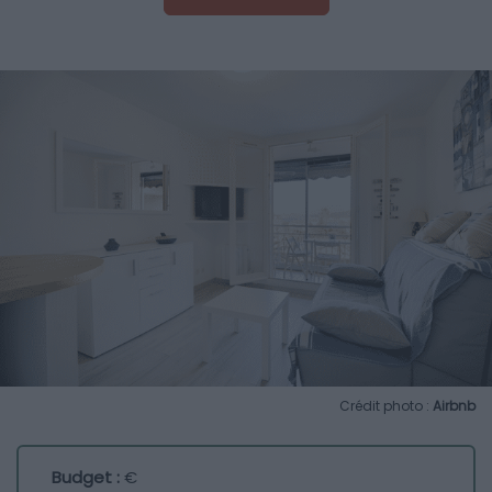
Crédit photo :
Airbnb
Budget :
€