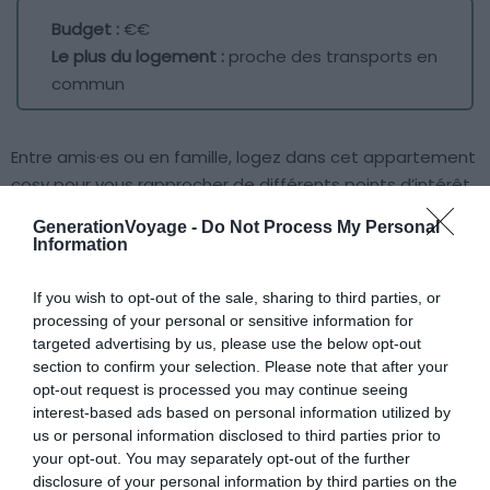
Budget :
€€
Le plus du logement :
proche des transports en
commun
Entre amis·es ou en famille, logez dans cet appartement
cosy pour vous rapprocher de différents points d’intérêt.
Des randonnées pédestres aux activités nautiques, en
GenerationVoyage -
Do Not Process My Personal
passant par des promenades à cheval, vous aurez de
Information
quoi passer des vacances inoubliables.
If you wish to opt-out of the sale, sharing to third parties, or
processing of your personal or sensitive information for
7. Le Pacha de Tamaris
targeted advertising by us, please use the below opt-out
section to confirm your selection. Please note that after your
Voir ce logement
opt-out request is processed you may continue seeing
interest-based ads based on personal information utilized by
us or personal information disclosed to third parties prior to
your opt-out. You may separately opt-out of the further
disclosure of your personal information by third parties on the