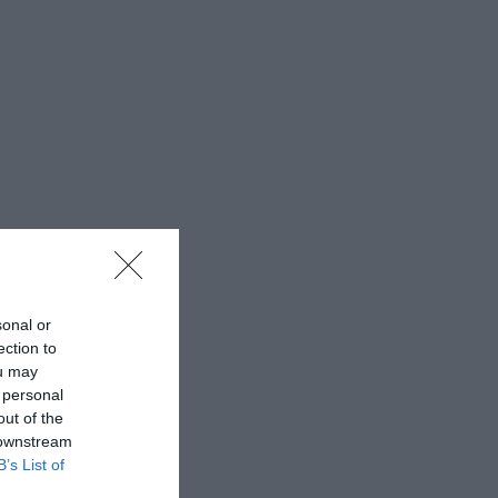
sonal or
ection to
ou may
 personal
out of the
 downstream
B’s List of