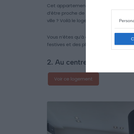
Cet appartement à Granville, aménagé 
d’être proche de la plage ? Mais égale
ville ? Voilà le logement idéal.
Persona
Vous n’êtes qu’à quelques mètres des 
festives et des plaisirs du port.
2. Au centre de Granville
Voir ce logement