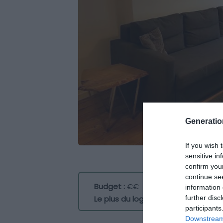
Generati
If you wish 
sensitive in
confirm you
continue se
Budget :
€€
information 
further disc
Le plus du logement :
un appartemen
participants
Downstream 