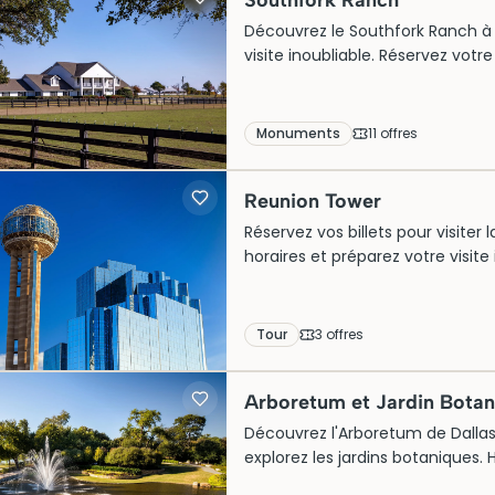
Southfork Ranch
Découvrez le Southfork Ranch à Da
visite inoubliable. Réservez votr
Monuments
11
offre
s
Reunion Tower
Réservez vos billets pour visiter
horaires et préparez votre visit
Tour
3
offre
s
Arboretum et Jardin Botan
Découvrez l'Arboretum de Dallas. 
explorez les jardins botaniques. Ho