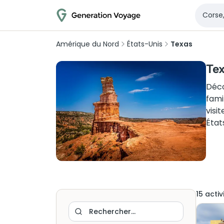
Amérique du Nord
États-Unis
Texas
Tex
Déco
fami
visi
État
15
activ