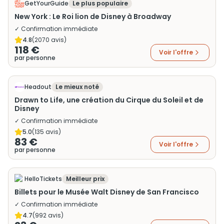
GetYourGuide
Le plus populaire
New York : Le Roi lion de Disney à Broadway
✓ Confirmation immédiate
4.8
(
2070
avis)
118 €
Voir l'offre
par personne
Headout
Le mieux noté
Drawn to Life, une création du Cirque du Soleil et de
Disney
✓ Confirmation immédiate
5.0
(
135
avis)
83 €
Voir l'offre
par personne
HelloTickets
Meilleur prix
Billets pour le Musée Walt Disney de San Francisco
✓ Confirmation immédiate
4.7
(
992
avis)