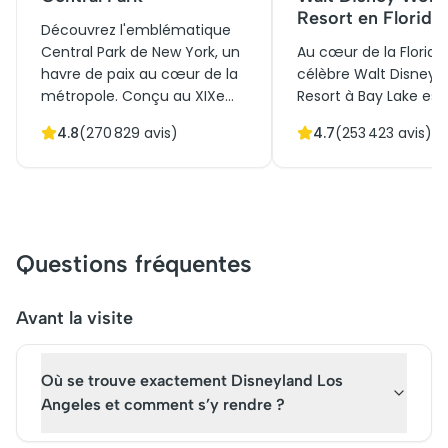
Resort en Floride
Découvrez l'emblématique
Central Park de New York, un
Au cœur de la Floride,
havre de paix au cœur de la
célèbre Walt Disney 
métropole. Conçu au XIXe
Resort à Bay Lake est
siècle, ce chef-d'œuvre
icône culturelle et his
4.8
(
270 829
avis)
4.7
(
253 423
avis)
paysager combine histoire et
inaugurée en 1971. Ce
culture, offrant des
royaume enchanté at
paysages naturels
des millions de visiteu
époustouflants et des ponts
chaque année grâce 
architecturaux
structures architectu
remarquables. Initialement
innovantes et ses pa
Questions fréquentes
créé pour offrir un espace
naturels luxuriants.
vert aux citadins, c'est
Initialement conçu p
aujourd'hui un lieu
offrir une expérience
Avant la visite
incontournable de New York.
immersive de conte d
Réservez vos billets pour une
il reste aujourd'hui un 
Où se trouve exactement Disneyland Los
visite guidée et explorez ce
du tourisme mondial.
trésor urbain qui attire des
vivre cette magie, les 
Angeles et comment s’y rendre ?
millions de visiteurs chaque
pour la visite sont