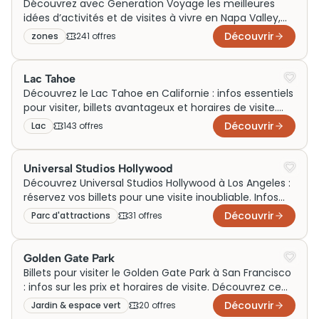
Découvrez avec Generation Voyage les meilleures
idées d’activités et de visites à vivre en Napa Valley,
que ce soit en famille, en couple ou lors d’un week-
Découvrir
zones
241
offre
s
end au cœur des célèbres vignobles californiens.
Entre sorties gourmandes, découvertes culturelles et
expériences uniques autour du vin, donnez à votre
Lac Tahoe
voyage en Napa Valley une dimension inoubliable.
Découvrez le Lac Tahoe en Californie : infos essentiels
pour visiter, billets avantageux et horaires de visite.
Profitez d'un séjour inoubliable !
Découvrir
Lac
143
offre
s
Universal Studios Hollywood
Découvrez Universal Studios Hollywood à Los Angeles :
réservez vos billets pour une visite inoubliable. Infos
sur les prix et horaires.
Découvrir
Parc d'attractions
31
offre
s
Golden Gate Park
Billets pour visiter le Golden Gate Park à San Francisco
: infos sur les prix et horaires de visite. Découvrez ce
joyau en plein cœur de la ville !
Découvrir
Jardin & espace vert
20
offre
s