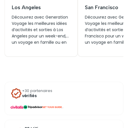
Los Angeles
San Francisco
Découvrez avec Generation
Découvrez avec Gene
Voyage les meilleures idées
Voyage les meilleures
d’activités et sorties à Los
d’activités et sorties
Angeles pour un week-end,
Francisco pour un we
un voyage en famille ou en
un voyage en famille
couple. Entre visites
couple. Entre visites
incontournables, billets pour
incontournables, bille
les studios mythiques et
essentiels et expérie
expériences à vivre
uniques à vivre aujou
aujourd’hui ou autour de la
ou autour de la ville, 
ville, trouvez l’inspiration
vous inspirer pour pro
parfaite pour explorer la Cité
pleinement de la bai
+30 partenaires
des Anges.
californienne.
vérifiés
...