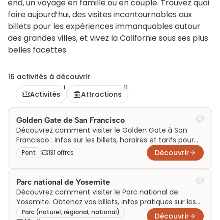
end, un voyage en famille ou en couple. Trouvez quoi
faire aujourd’hui, des visites incontournables aux
billets pour les expériences immanquables autour
des grandes villes, et vivez la Californie sous ses plus
belles facettes.
16
activité
s
à découvrir
1
11
Activités
Attractions
Golden Gate de San Francisco
Découvrez comment visiter le Golden Gate à San
Francisco : infos sur les billets, horaires et tarifs pour
une visite inoubliable. Réservez maintenant !
Découvrir
Pont
131
offre
s
Parc national de Yosemite
Découvrez comment visiter le Parc national de
Yosemite. Obtenez vos billets, infos pratiques sur les
visites, prix et horaires.
Parc (naturel, régional, national)
Découvrir