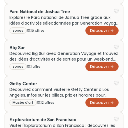
Parc National de Joshua Tree
Explorez le Parc national de Joshua Tree grâce aux
idées d’activités sélectionnées par Generation Voyage
pour enrichir votre séjour. Que ce soit en famille, en
Découvrir
zones
15
offre
s
couple ou lors d’un week-end, découvrez des sorties,
visites et expériences uniques autour de ce désert
iconique, parfait pour un voyage mêlant nature,
Big Sur
aventure et paysages spectaculaires.
Découvrez Big Sur avec Generation Voyage et trouvez
des idées d’activités et de sorties pour un week‑end
en couple, un voyage en famille ou des visites
Découvrir
zones
1
offre
incontournables autour de la Highway 1. Entre
paysages sauvages, plages secrètes et points de vue
iconiques, vivez des expériences mémorables au
Getty Center
cœur de la côte californienne.
Découvrez comment visiter le Getty Center à Los
Angeles. Infos sur les billets, prix et horaires pour
optimiser votre visite. Ne manquez rien!
Découvrir
Musée d'art
12
offre
s
Exploratorium de San Francisco
Visiter l'Exploratorium à San Francisco : découvrez les