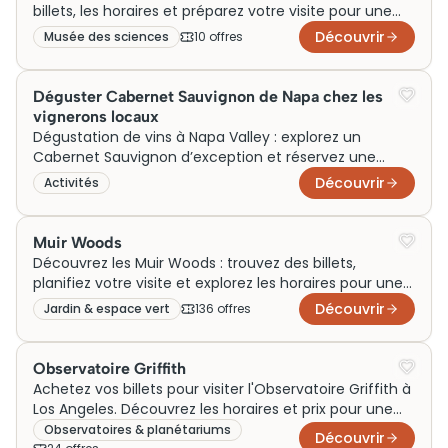
billets, les horaires et préparez votre visite pour une
expérience immersive inoubliable!
Découvrir
Musée des sciences
10
offre
s
Déguster Cabernet Sauvignon de Napa chez les
vignerons locaux
Dégustation de vins à Napa Valley : explorez un
Cabernet Sauvignon d’exception et réservez une
expérience œnologique unique.
Découvrir
Activités
Muir Woods
Découvrez les Muir Woods : trouvez des billets,
planifiez votre visite et explorez les horaires pour une
expérience inoubliable au Comté de Marin.
Découvrir
Jardin & espace vert
136
offre
s
Observatoire Griffith
Achetez vos billets pour visiter l'Observatoire Griffith à
Los Angeles. Découvrez les horaires et prix pour une
visite inoubliable.
Observatoires & planétariums
Découvrir