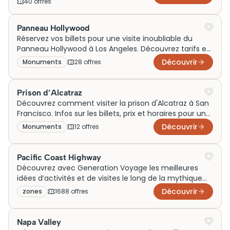
40
offre
s
Panneau Hollywood
Réservez vos billets pour une visite inoubliable du
Panneau Hollywood à Los Angeles. Découvrez tarifs et
horaires dès maintenant!
Découvrir
Monuments
28
offre
s
Prison d’Alcatraz
Découvrez comment visiter la prison d'Alcatraz à San
Francisco. Infos sur les billets, prix et horaires pour une
visite inoubliable! Réservez dès maintenant!
Découvrir
Monuments
12
offre
s
Pacific Coast Highway
Découvrez avec Generation Voyage les meilleures
idées d’activités et de visites le long de la mythique
Pacific Coast Highway. Que vous voyagiez en famille,
Découvrir
zones
1688
offre
s
en couple ou pour un week-end, explorez des sorties
incontournables autour des plus beaux paysages
côtiers des États-Unis et vivez une évasion unique
Napa Valley
entre océan, falaises et petites villes iconiques.