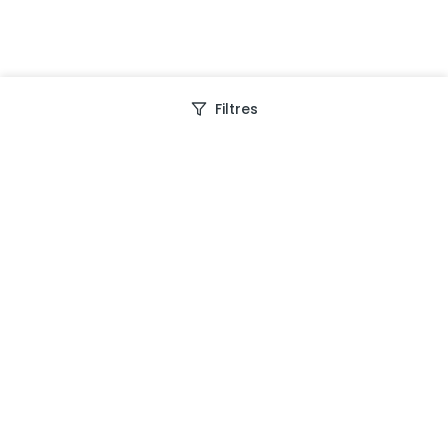
Filtres
Depuis 2013, Generation Voyage vous fait découvrir
des expériences mémorables et vous guide pour les
vivre pleinement.