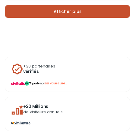
sa collection d’art prestigieuse, il a été créé pour
préserver et présenter des œuvres culturelles.
Afficher plus
Aujourd’hui, c’est une destination incontournable pour
les amateurs d’art et d’architecture. Pensez à réserver
vos billets à l’avance pour une visite inoubliable.
+30 partenaires
vérifiés
...
+20 Millions
de visiteurs annuels