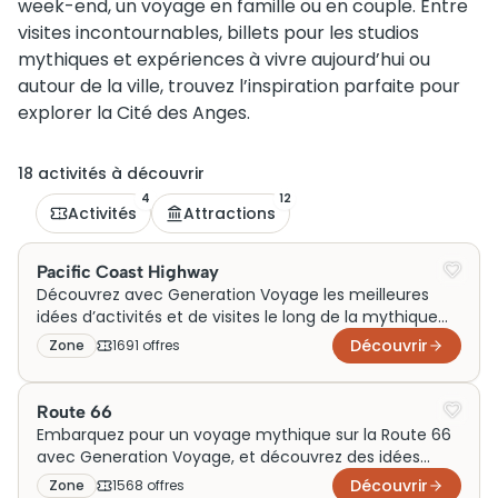
week-end, un voyage en famille ou en couple. Entre
visites incontournables, billets pour les studios
mythiques et expériences à vivre aujourd’hui ou
autour de la ville, trouvez l’inspiration parfaite pour
explorer la Cité des Anges.
18
activité
s
à découvrir
4
12
Activités
Attractions
Pacific Coast Highway
Découvrez avec Generation Voyage les meilleures
idées d’activités et de visites le long de la mythique
Pacific Coast Highway. Que vous voyagiez en famille,
Découvrir
Zone
1691
offre
s
en couple ou pour un week-end, explorez des sorties
incontournables autour des plus beaux paysages
côtiers des États-Unis et vivez une évasion unique
Route 66
entre océan, falaises et petites villes iconiques.
Embarquez pour un voyage mythique sur la Route 66
avec Generation Voyage, et découvrez des idées
d’activités, de visites et de sorties incontournables.
Découvrir
Zone
1568
offre
s