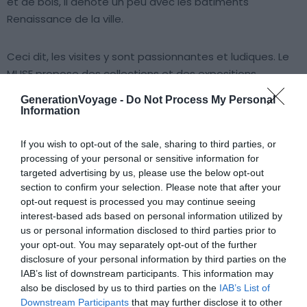
et de bois, il dénote un peu avec les bâtiments
Renaissance de la ville.
Ceci dit, les visites y sont passionnantes et ludiques. Le
MUSE propose des collections et des expositions
temporaires et permanentes afin de découvrir toute la
GenerationVoyage -
Do Not Process My Personal
science, du monde animal au monde végétal en passant
Information
par les expérimentations.
If you wish to opt-out of the sale, sharing to third parties, or
processing of your personal or sensitive information for
D’ailleurs, le musée propose des activités et des ateliers
targeted advertising by us, please use the below opt-out
originaux en plus de pouvoir accueillir les enfants jusqu’à
section to confirm your selection. Please note that after your
5 ans dans une aire qui leur est dédiée. C’est donc une
opt-out request is processed you may continue seeing
façon ludique de visiter Trente avec toute la famille en
interest-based ads based on personal information utilized by
apprenant des choses !
us or personal information disclosed to third parties prior to
your opt-out. You may separately opt-out of the further
disclosure of your personal information by third parties on the
7. Le Dôme de Trente
IAB’s list of downstream participants. This information may
also be disclosed by us to third parties on the
IAB’s List of
Downstream Participants
that may further disclose it to other