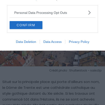
third parties.
Personal Data Processing Opt Outs
CONFIRM
Data Deletion
Data Access
Privacy Policy
Crédit photo : Shutterstock – saiko3p
Situé sur la principale place qui porte d’ailleurs son nom,
le Dôme de Trente est une cathédrale catholique au
style gothique datant du XIe siècle. Si les travaux ont
commencé tôt dans l’Histoire, ils ne se sont achevés