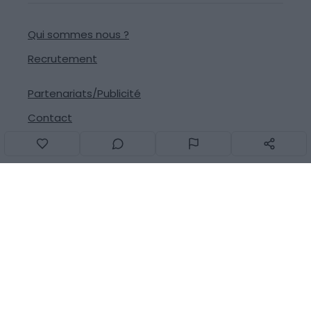
Qui sommes nous ?
Recrutement
Partenariats/Publicité
Contact
Signaler une erreur
Suivez-nous sur les réseaux
© 2013-2026
Generation Voyage
Tous droits réservés -
CGU
-
Mentions légales
- Fait avec
❤
à Montpellier par
GC TECH
-