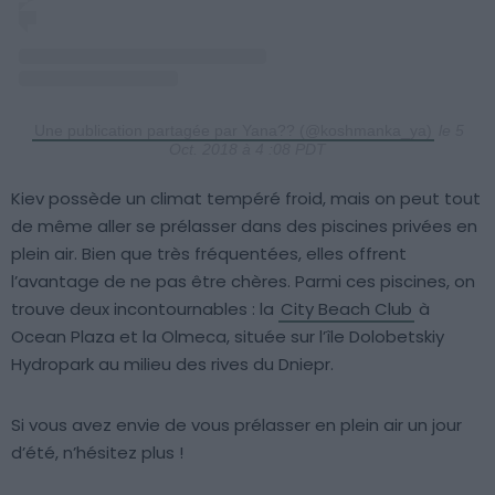
Une publication partagée par Yana?? (@koshmanka_ya)
le 5
Oct. 2018 à 4 :08 PDT
Kiev possède un climat tempéré froid, mais on peut tout
de même aller se prélasser dans des piscines privées en
plein air. Bien que très fréquentées, elles offrent
l’avantage de ne pas être chères. Parmi ces piscines, on
trouve deux incontournables : la
City Beach Club
à
Ocean Plaza et la Olmeca, située sur l’île Dolobetskiy
Hydropark au milieu des rives du Dniepr.
Si vous avez envie de vous prélasser en plein air un jour
d’été, n’hésitez plus !