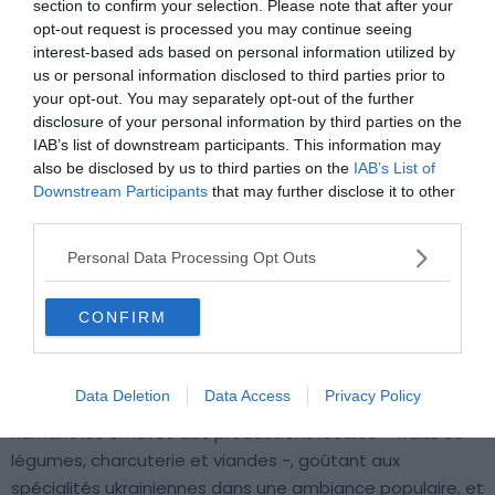
section to confirm your selection. Please note that after your
opt-out request is processed you may continue seeing
interest-based ads based on personal information utilized by
us or personal information disclosed to third parties prior to
your opt-out. You may separately opt-out of the further
disclosure of your personal information by third parties on the
IAB’s list of downstream participants. This information may
also be disclosed by us to third parties on the
IAB’s List of
Downstream Participants
that may further disclose it to other
third parties.
Personal Data Processing Opt Outs
Crédit photo :
Wikimedia – Tiia Monto
CONFIRM
Vous cherchez d’autres activités insolites à faire à Kiev ?
Et si au lieu d’écumer tous les musées de la ville, on
Data Deletion
Data Access
Privacy Policy
s’immergeait au contact de la population kiévienne, en
humant les effluves des productions locales – fruits et
légumes, charcuterie et viandes -, goûtant aux
spécialités ukrainiennes dans une ambiance populaire, et