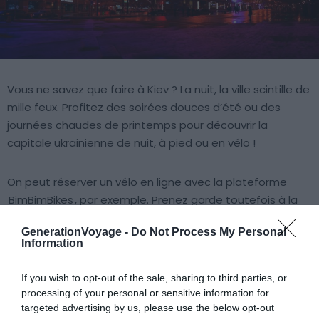
Vous ne savez que faire à Kiev ? La nuit, la ville scintille de
mille feux. Profitez des soirées douces d’été ou des
journées chaudes de printemps pour découvrir la
capitale ukrainienne de nuit, à pied ou en vélo !
On peut réserver un vélo en ligne avec la plateforme
BimBimBikes
, par exemple. Prenez garde toutefois à la
circulation : faire du vélo pour visiter Kief est insolite, mais
GenerationVoyage -
Do Not Process My Personal
pas dénué de risques !
Information
6. La Place Bessarabska
If you wish to opt-out of the sale, sharing to third parties, or
processing of your personal or sensitive information for
targeted advertising by us, please use the below opt-out