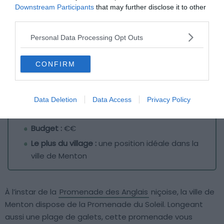
Downstream Participants
that may further disclose it to other
third parties.
Personal Data Processing Opt Outs
CONFIRM
Crédit photo :
Belambra
Data Deletion
Data Access
Privacy Policy
Destination :
Alpes-Maritimes, Menton
Budget :
€€
Le plus du village :
une position idéale dans la
ville de Menton
À l’instar de la
Promenade des Anglais
niçoise, la ville de
Menton dispose de la Promenade du Soleil. Longeant
aussi une plage de galets, cette promenade vous