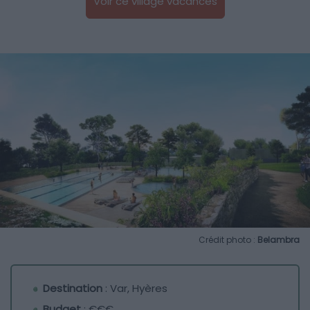
Voir ce village vacances
Crédit photo :
Belambra
Destination
: Var, Hyères
Budget
: €€€