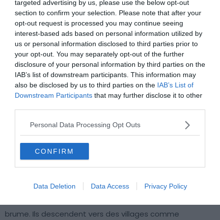
targeted advertising by us, please use the below opt-out
section to confirm your selection. Please note that after your
opt-out request is processed you may continue seeing
interest-based ads based on personal information utilized by
us or personal information disclosed to third parties prior to
Shutterstock – sashk0
your opt-out. You may separately opt-out of the further
disclosure of your personal information by third parties on the
IAB’s list of downstream participants. This information may
Le Parc rural d’Anaga occupe la pointe nord-est de l’île. Il
also be disclosed by us to third parties on the
IAB’s List of
abrite l’une des forêts de laurisylve les mieux préservées
Downstream Participants
that may further disclose it to other
de la planète, classée réserve de biosphère. Cet
third parties.
écosystème se chiffre en millions d’années : cette forêt
existait avant même les Alpes.
Anaga n’est pas le Teide.
Personal Data Processing Opt Outs
Ici, pas de téléphérique, pas de boutiques à souvenirs,
pas de cars organisés.
C’est l’une des randonnées
CONFIRM
locales et authentiques à Tenerife les plus préservées
qui soit.
Data Deletion
Data Access
Privacy Policy
Des chemins balisés traversent des crêtes couvertes de
brume. Ils descendent vers des villages comme