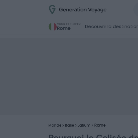
VOUS EXPLOREZ
Découvrir la destinatio
Rome
Monde
Italie
Latium
Rome
Pourquoi le Colisée de