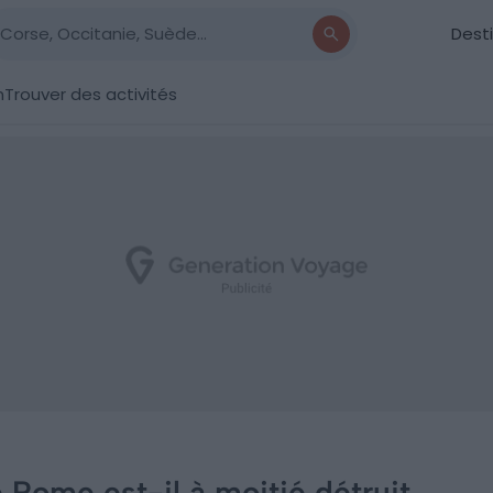
Dest
n
Trouver des activités
 Rome est-il à moitié détruit