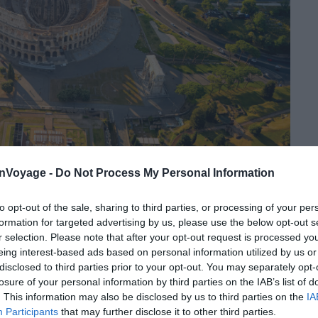
onVoyage -
Do Not Process My Personal Information
re. Lancé en 72 apr. J.-C. sous l’empereur Vespasien et
itus, il mesure 188 m de long, 156 m de large et 50 m de
to opt-out of the sale, sharing to third parties, or processing of your per
et 55 000 spectateurs selon les estimations académiques
formation for targeted advertising by us, please use the below opt-out s
r selection. Please note that after your opt-out request is processed y
eing interest-based ads based on personal information utilized by us or
disclosed to third parties prior to your opt-out. You may separately opt-
n, du béton romain
et des blocs de marbre
, assemblés
losure of your personal information by third parties on the IAB’s list of
n millénaire. Ce n’est pas un décor mais un symbole de
. This information may also be disclosed by us to third parties on the
IA
Participants
that may further disclose it to other third parties.
 le temps. Ce qui met en ruines le Colisée ne vient pas