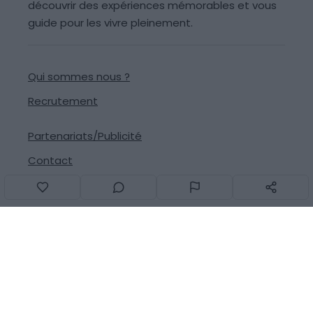
découvrir des expériences mémorables et vous
guide pour les vivre pleinement.
Qui sommes nous ?
Recrutement
Partenariats/Publicité
Contact
Signaler une erreur
Suivez-nous sur les réseaux