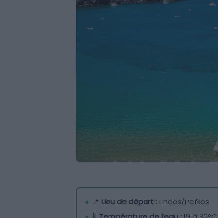
📍
Lieu de départ :
Lindos/Pefkos
🌡️
Température de l’eau :
19 à 30°C