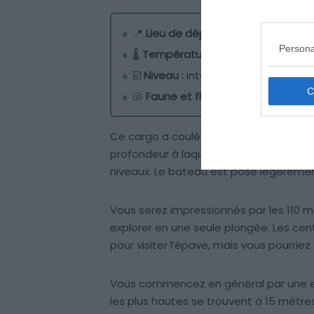
📍
Lieu de départ :
Plimmiri
Persona
🌡️
Température de l’eau :
20 à 29°C
☑️
Niveau :
intermédiaire
🐚
Faune et flore :
tortues, murènes,
Ce cargo a coulé au large de Plimiri en
profondeur à laquelle il repose en fait
niveaux. Le bateau est posé légèrement
Vous serez impressionnés par les 110 
explorer en une seule plongée. Les ce
pour visiter l’épave, mais vous pourriez
Vous commencez en général par une exp
les plus hautes se trouvent à 15 mètre