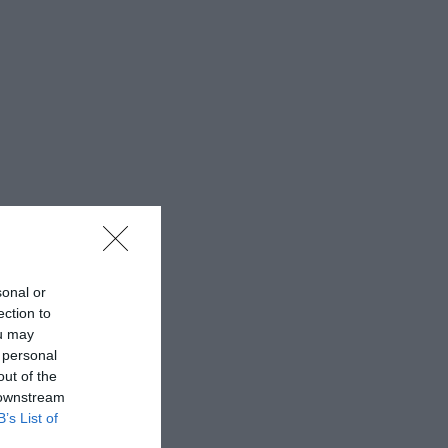
sonal or
ection to
ou may
 personal
out of the
 downstream
B’s List of