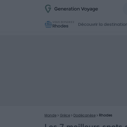
VOUS EXPLOREZ
Découvrir la destinatio
Rhodes
Monde
Grèce
Dodécanèse
Rhodes
Les 7 meilleurs spots